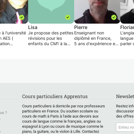
Lisa
Pierre
Floria
 à l'université
Je propose des petites
Enseignant non
L'angla
n AES (
révisions pour les
diplômé en France,
langue 
ation
enfants du CM1 à la
5 ans d'expérience en
parler
e et social ),
2nd en accord avec le
milieux professionnels
entier.
se mes
programme,en
variés et en immersion
indispe
 pour donner
mathématiques,
quotidienne.
l'angla
s a toute
anglais, physique-
TOEIC niveau C1 validé
n' impo
te
chimie et histoire.
(presque C2)
interne
res jusqu'en
Je propose également
Expérience avec des
vidéos
. Mon objectif
des animations en
élèves hispanophones,
Etudia
faire
anglais, pour les plus
francophones et
année 
r afin qu'ils
petits.
sinophones (en école,
Agen, 
Cours particuliers Apprentus
Newslet
us à l'aise dans
Je peux garder vos
cours particuliers ou
cours d
arité.
enfants, de tout âge, le
collectifs pour adultes.
domicil
Cours particuliers à domicile par nos professeurs
Restez inf
soir ou la journée.
Je pro
particuliers en France. Du soutien scolaire ou
discussion
us ?
Je m’appelle Lisa, je
car lor
cours de math à Paris à l'aide aux devoirs aux
des offres
suis en 1ère S et je
lycée, 
s
cours de langue comme le français, anglais ou
parle couramment
person
espagnol à Lyon ou cours de musique comme le
anglais.
pouvoir
&
piano, la guitare, ou le violon à Lille. Contactez