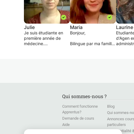
Julie
Maria
Laurine
Je suis étudiante en
Bonjour,
Etudiante
première année de
d'Agen e
médecine.
Bilingue par ma famille
administr
Ayant des frères et
et mon expérience
économiqu
soeurs, j'ai appris à me
(séjours, stages et
je propo
montrer très patiente,
bénévolats
services
compréhensive et
anglophones), je vous
des cour
pédagogue.
propose des cours de
personne dans tou
Je peux aider aux
préparation intensive
les matiè
devoirs, aux révisions.
au TOEIC. Ayant
première
J'aide également à
récemment (avril 2015)
et de les 
trouver une méthode
obtenu le score de
progresse
Qui sommes-nous ?
d'apprentissage
985/990, je peux vous
soient pl
adaptée à chacun.
donner des astuces
leurs scol
Comment fonctionne
Blog
méthodologiques afin
Apprentus?
Qui sommes-no
de gagner du temps et
Demande de cours
des points, mais aussi
Annonces cour
vous aider à réviser les
Aide
particuliers
sujets qui vous posent
Presse
Confidentialité 