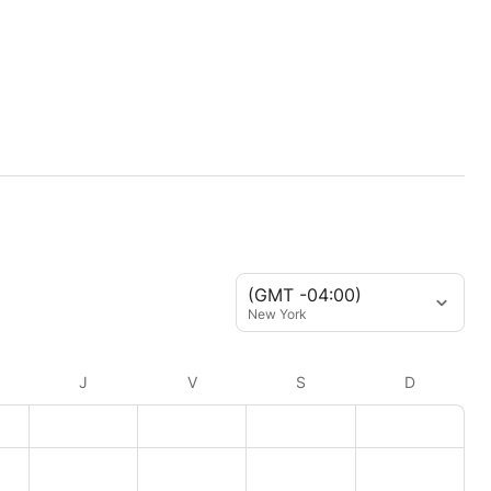
(GMT -04:00)
New York
J
V
S
D