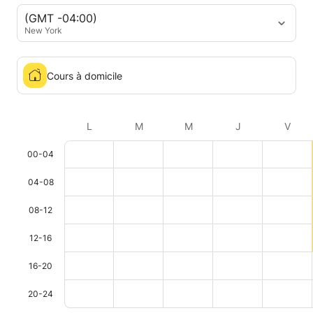
(GMT -04:00)
New York
Cours à domicile
L
M
M
J
V
00-04
04-08
08-12
12-16
16-20
20-24