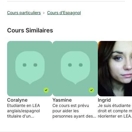
Cours particuliers
Cours d'Espagnol
Cours Similaires
Coralyne
Yasmine
Ingrid
Etudiante en LEA
Ce cours est prévu
Je suis étudiante
anglais/espagnol
pour aider les
droit et compte 
titulaire d'un
personnes ayant des
réorienter en LEA
baccalauréat littéraire
difficultés scolaire.
anglais-espagnol.
mention assez bien et
suis très à l'aise 
mention européenne, je
anglais ainsi qu'e