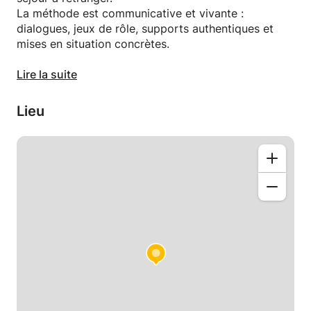
La méthode est communicative et vivante :
dialogues, jeux de rôle, supports authentiques et
mises en situation concrètes.
Mon but : vous faire parler espagnol dès les
Lire la suite
premières séances, avec naturel et aisance.
Cours en ligne ou à domicile (selon localisation).
Lieu