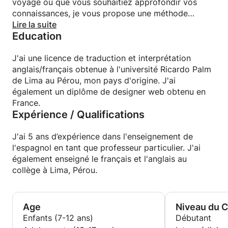
voyage ou que vous souhaitiez approfondir vos
connaissances, je vous propose une méthode
apprentissage dynamique. J'aide également les
Lire la suite
Education
élèves et étudiants dans l'apprentissage de leurs
leçons et la révision de leurs examens.
J'ai une licence de traduction et interprétation
anglais/français obtenue à l'université Ricardo Palm
de Lima au Pérou, mon pays d'origine. J'ai
également un diplôme de designer web obtenu en
France.
Expérience / Qualifications
J'ai 5 ans d’expérience dans l'enseignement de
l'espagnol en tant que professeur particulier. J'ai
également enseigné le français et l'anglais au
collège à Lima, Pérou.
Age
Niveau du 
Enfants (7-12 ans)
Débutant