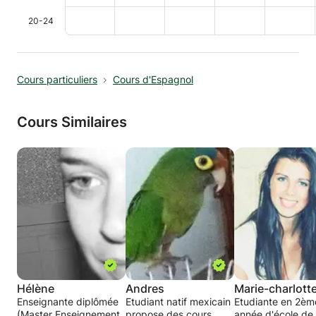
20-24
Cours particuliers
Cours d'Espagnol
Cours Similaires
Hélène
Andres
Marie-charlott
Enseignante diplômée
Etudiant natif mexicain
Etudiante en 2èm
(Master Enseignement
propose des cours
année d'école de