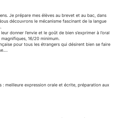
éens. Je prépare mes élèves au brevet et au bac, dans
Nous découvrons le mécanisme fascinant de la langue
.
eur donner l’envie et le goût de bien s’exprimer à l’oral
nus sont magnifiques, 16/20 minimum.
çaise pour tous les étrangers qui désirent bien se faire
se.
 gymnastique faciale, et apres deux mois, mes étudiants
ode que j’ai créée
ins, australiens, mais aussi espagnols, italiens, chinois
nous rions aussi beaucoup.
s : meilleure expression orale et écrite, préparation aux