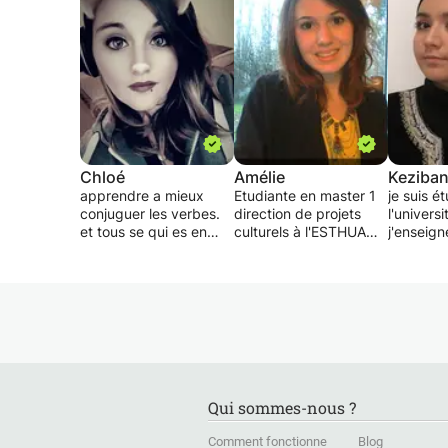
Chloé
Amélie
Keziba
apprendre a mieux
Etudiante en master 1
je suis é
conjuguer les verbes.
direction de projets
l'univers
et tous se qui es en
culturels à l'ESTHUA
j'enseign
apport avec le français
d'Angers, je vous
presque 
. Ces cours de langue
propose mon aide pour
cours par
permettent d’acquérir
du soutien scolaire,
cours d'
la maîtrise progressive
tout niveau jusqu'au
les collé
du français dans toutes
lycée (filière ES).
d'anglais
ses composantes :
Je peux être disponible
mathémat
grammaire
autre que les week-
français 
(morphologie,
ends selon mon emploi
primaires
conjugaison,
du temps.
aussi.
Qui sommes-nous ?
orthographe, syntaxe,
les horai
etc.), richesse et
variable
Comment fonctionne
Blog
précision du
emploi d