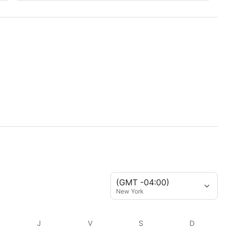
(GMT -04:00)
New York
J
V
S
D