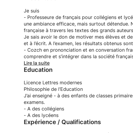
Je suis
- Professeure de français pour collégiens et lyc
une ambiance efficace, mais surtout détendue. 
française à travers les textes des grands auteurs
Je sais avoir le don de motiver mes élèves et de l
et à l’écrit. A l’examen, les résultats obte
- Cozch en prononciation et en conversation fran
comprendre et s’intégrer dans la société françai
Je fais pratiquer l’articulation à la façon d’une
Lire la suite
Education
acquièrent le réflexe d’ouvrir la bouche colle les Français. C’est le résultat de la méth
sur le terrain au contact de mes étudiants américa
etc.
Licence Lettres modernes
Pendant mes cours, l’ambiance est détendue et 
Philosophie de l’Education
J’ai enseigné - à des enfants de classes primaire
examens.
- A des collégiens
- A des lycéens
Expérience / Qualifications