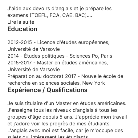
J'aide aux devoirs d'anglais et je prépare les
examens (TOEFL, FCA, CAE, BAC).
J'aide les adultes avec l'anglais des affaires, en
Lire la suite
Education
fonction de leur domaine de travail.
2012-2015 - Licence d'études européennes,
Université de Varsovie
2014 - Études politiques - Sciences Po, Paris
2015-2017 - Master en études américaines,
Université de Varsovie
Préparation au doctorat 2017 - Nouvelle école de
recherche en sciences sociales, New York
Expérience / Qualifications
Je suis titulaire d'un Master en études américaines.
J'enseigne tous les niveaux d'anglais à tous les
groupes d'âge depuis 5 ans. J'apprécie mon travail
et j'adore voir les progrès de mes étudiants.
L'anglais avec moi est facile, car je m'occupe des
sujets qui intéressent les étudiants.