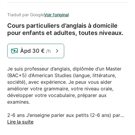
Traduit par Google
Voir l'original
Cours particuliers d’anglais à domicile
pour enfants et adultes,
toutes niveaux.
Àpd
30 €
/h
Je suis professeur d’anglais, diplômée d’un Master
(BAC+5) d’American Studies (langue, littérature,
société), avec expérience. Je peux vous aider
améliorer votre grammaire, votre niveau orale,
développer votre vocabulaire, préparer aux
examines.
2-6 ans J’enseigne parler aux petits (2-6 ans) par
jeux interactifs en anglais, tout en s’amusant.
Lire la suite
7-12 Les premiers pas en compréhension écrit,