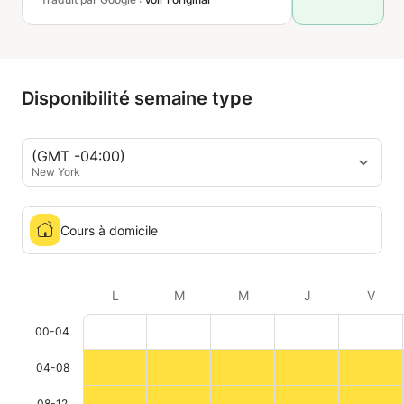
Disponibilité semaine type
(GMT -04:00)
New York
Cours à domicile
L
M
M
J
V
00-04
04-08
08-12