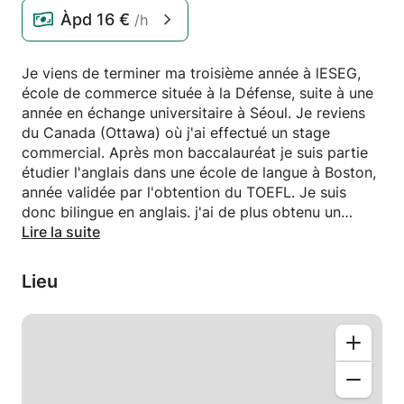
Àpd
16 €
/h
Je viens de terminer ma troisième année à lESEG,
école de commerce située à la Défense, suite à une
année en échange universitaire à Séoul. Je reviens
du Canada (Ottawa) où j'ai effectué un stage
commercial. Après mon baccalauréat je suis partie
étudier l'anglais dans une école de langue à Boston,
année validée par l'obtention du TOEFL. Je suis
donc bilingue en anglais. j'ai de plus obtenu un
baccalauréat scientifique et l'enseignement de
Lire la suite
l'IESEG, intégralement dispensé en anglais à partir
de la 3ième année, est orienté vers les
Lieu
mathématiques.
Je me propose d'accompagner votre enfant pour
des cours disponibles dans plusieurs matières
(mathématiques, français, anglais) ainsi que de la
remise à niveau pendant l'été afin qu'il puisse
aborder la rentrée prochaine sans lacunes.