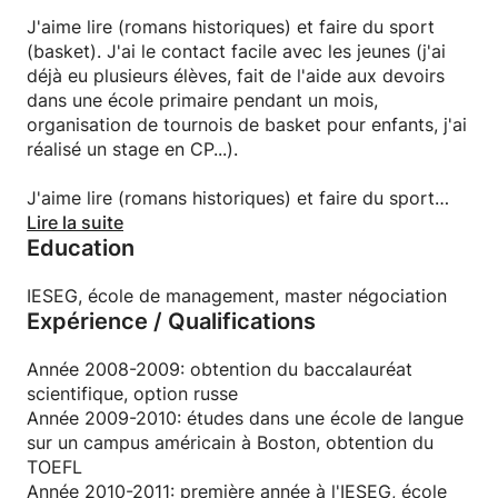
J'aime lire (romans historiques) et faire du sport
(basket). J'ai le contact facile avec les jeunes (j'ai
déjà eu plusieurs élèves, fait de l'aide aux devoirs
dans une école primaire pendant un mois,
organisation de tournois de basket pour enfants, j'ai
réalisé un stage en CP...).
J'aime lire (romans historiques) et faire du sport
(basket). J'ai le contact facile avec les jeunes (j'ai
Lire la suite
Education
déjà eu plusieurs élèves, fait de l'aide aux devoirs
dans une école primaire pendant un mois,
organisation de tournois de basket pour enfants, j'ai
IESEG, école de management, master négociation
Expérience / Qualifications
réalisé un stage en CP...). J'ai de plus une certaine
expérience, ayant déjà enseigné à plusieurs élèves
(en quatrième et troisième).
Année 2008-2009: obtention du baccalauréat
scientifique, option russe
Année 2009-2010: études dans une école de langue
sur un campus américain à Boston, obtention du
TOEFL
Année 2010-2011: première année à l'IESEG, école