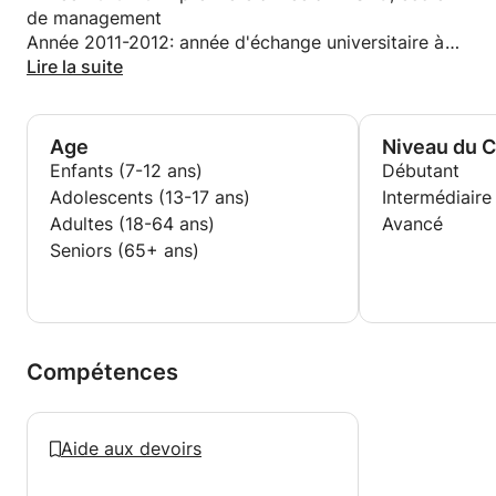
de management
Année 2011-2012: année d'échange universitaire à
Séoul
Lire la suite
Juillet 2012: stage commercial au Canada (Ottawa)
Année 2012-2013: troisième année à l'IESEG, école
de management
Age
Niveau du 
Enfants (7-12 ans)
Débutant
Adolescents (13-17 ans)
Intermédiaire
Adultes (18-64 ans)
Avancé
Seniors (65+ ans)
Compétences
Aide aux devoirs