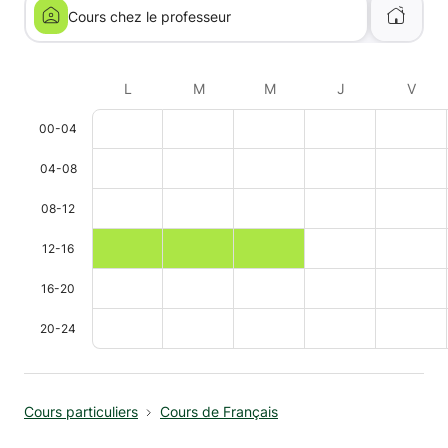
Cours chez le professeur
L
M
M
J
V
00-04
04-08
08-12
12-16
16-20
20-24
Cours particuliers
Cours de Français