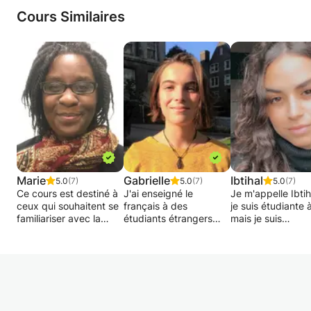
Cours Similaires
Marie
Gabrielle
Ibtihal
5.0
(7)
5.0
(7)
5.0
(7)
Ce cours est destiné à
J'ai enseigné le
Je m'appelle Ibtih
ceux qui souhaitent se
français à des
je suis étudiante 
familiariser avec la
étudiants étrangers
mais je suis
langue française au
l'année dernière. Je
actuellement à
moyen de cours
donne des cours de
Barcelone pour
accessibles et
français à des
quelques mois.
pédagogiques; et aussi
étudiants de tous
Mon but est d'ap
à tous ceux qui
niveaux. Ma priorité est
mon aide à trave
aimeraient approfondir
que le cours soit
cours avec différ
leurs connaissances de
interactif et que l'élève
exercices adapté