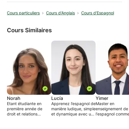
Cours particuliers
Cours d'Anglais
Cours d'Espagnol
Cours Similaires
Norah
Lucía
Yimer
Etant étudiante en
Apprenez l’espagnol de
Master en
première année de
manière ludique, simple
enseignement de
droit et relations
et dynamique avec une
l'espagnol comm
internationales à
professeure certifiée,
langue seconde,
l'université IE à Madrid,
examinatrice officielle
licence en langue