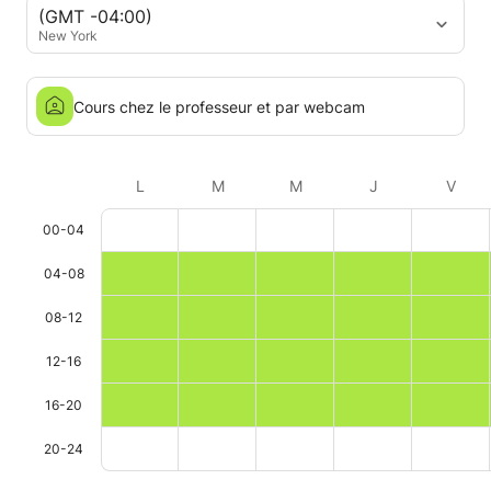
(GMT -04:00)
New York
Cours chez le professeur et par webcam
L
M
M
J
V
00-04
04-08
08-12
12-16
16-20
20-24