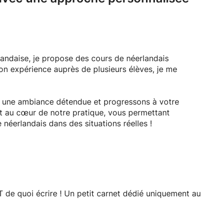
landaise, je propose des cours de néerlandais
on expérience auprès de plusieurs élèves, je me
s une ambiance détendue et progressons à votre
nt au cœur de notre pratique, vous permettant
e néerlandais dans des situations réelles !
te à vos besoins. Ensemble, nous trouvons l'approche
ur un processus à la fois efficace et agréable.
T de quoi écrire ! Un petit carnet dédié uniquement au