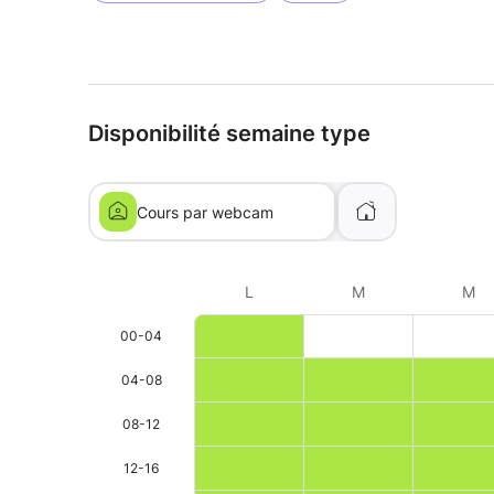
Disponibilité semaine type
Cours par webcam
L
M
M
00-04
04-08
08-12
12-16