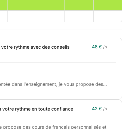
48 €
 votre rythme avec des conseils
/h
entée dans l'enseignement, je vous propose des
os objectifs ! Que vous soyez débutant ou que vous
 concentre sur ce que vous devez spécifiquement
42 €
à votre rythme en toute confiance
/h
rythme, en accordant une attention particulière à la
cale. Au lieu de suivre une méthode rigide, j'adapte
e propose des cours de français personnalisés et
t ainsi une expérience d'apprentissage confortable et