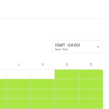
(GMT -04:00)
New York
J
V
S
D