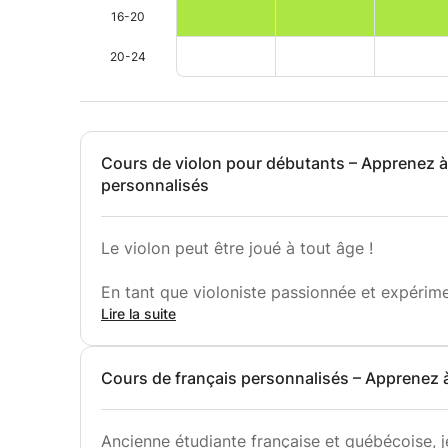
16-20
20-24
Cours de violon pour débutants – Apprenez à
personnalisés
Le violon peut être joué à tout âge !
En tant que violoniste passionnée et expérim
cours de violon personnalisés et adaptés à v
Lire la suite
cherchiez à peaufiner votre technique, je me
améliorer.
Cours de français personnalisés – Apprenez 
Lors de nos séances, nous travaillons à votre 
posture, à la technique et à l'expression musi
Ancienne étudiante française et québécoise, j
les cours à ce qui vous convient, garantissan