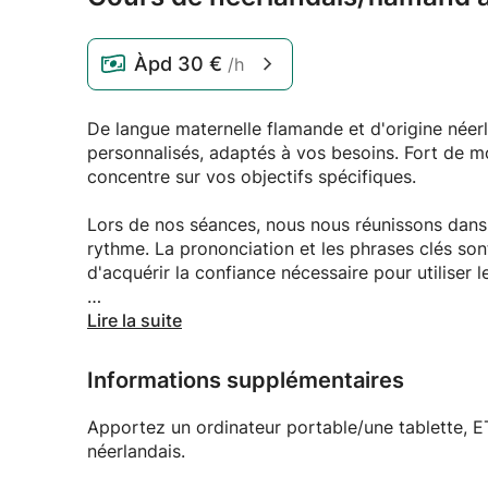
Àpd
30 €
/h
De langue maternelle flamande et d'origine néer
personnalisés, adaptés à vos besoins. Fort de m
concentre sur vos objectifs spécifiques.
Lors de nos séances, nous nous réunissons dan
rythme. La prononciation et les phrases clés so
d'acquérir la confiance nécessaire pour utiliser l
Je ne suis pas une méthode fixe, mais je m'adap
Lire la suite
la plus adaptée à votre style d'apprentissage, po
Informations supplémentaires
Veuillez me contacter avant de réserver :)
Apportez un ordinateur portable/une tablette, E
néerlandais.