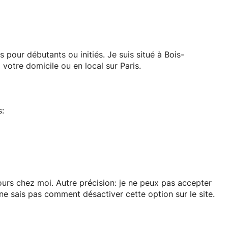
 pour débutants ou initiés. Je suis situé à Bois-
votre domicile ou en local sur Paris.
s:
e travailler le répertoire de votre groupe ou artistes
urs chez moi. Autre précision: je ne peux pas accepter
ne sais pas comment désactiver cette option sur le site.
ectrique ou acoustique.