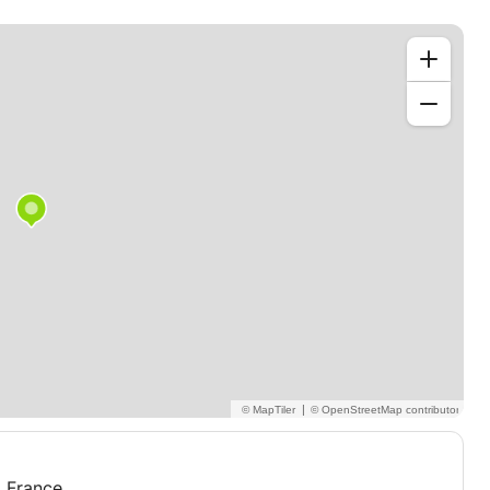
|
 France