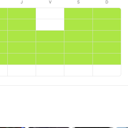
J
V
S
D