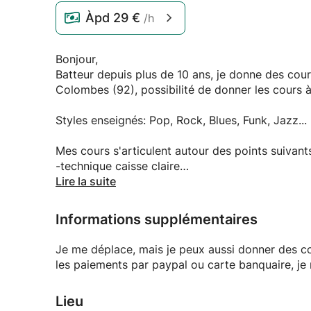
Àpd
29 €
/h
Bonjour,
Batteur depuis plus de 10 ans, je donne des cours
Colombes (92), possibilité de donner les cours à 
Styles enseignés: Pop, Rock, Blues, Funk, Jazz...
Mes cours s'articulent autour des points suivant
-technique caisse claire
-coordination
Lire la suite
-lecture rythmique
-rythme
Informations supplémentaires
-improvisation
-travail de morceaux avec playback (Possibilité d
Je me déplace, mais je peux aussi donner des co
favoris.)
les paiements par paypal ou carte banquaire, je 
-Apprentissage avec ou sans partition
-Je peux aussi vous accompagner à la guitare él
Lieu