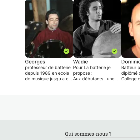
Georges
Wadie
Domini
professeur de batterie
Pour La batterie je
Batteur p
depuis 1989 en ecole
propose :
diplômé 
de musique jusqu a ce
Aux débutants : une
College o
jour ,je souhaite ,au
initiation à l’instrument
après 12
delas de mon
pour jouer rapidement
Boston e
experience d
les premiers rythmes
donne de
enseignant,transmettre
élémentaires. Nous
batterie 
ma passion pour l
mélangeons l’étude de
Montparn
instrument
morceaux et des
Studio à 
ma methode est
exercices théoriques.
équipé de
pensee dans le but de
Le choix et la mise en
acoustiq
jouer des morceaux de
œuvre de la méthode
J’enseign
Qui sommes-nous ?
tous styles confondus
s'adapte aux
styles a