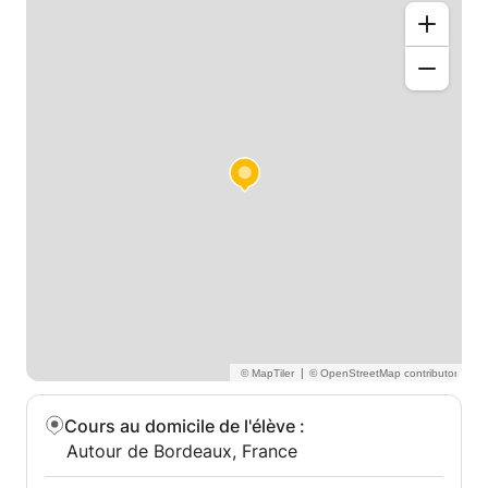
Enfin, donner des cours particuliers est pour moi un
plaisir, je suis pédagogue et je prends du temps
pour préparer mes cours qui sont à la fois structurés
et adaptés à l'élève.
|
Cours au domicile de l'élève
:
Autour de Bordeaux, France