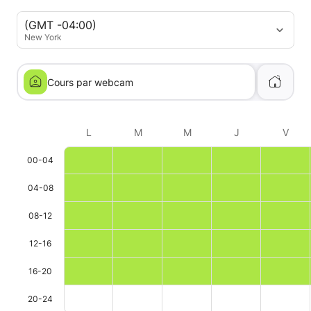
(GMT -04:00)
New York
Cours par webcam
L
M
M
J
V
00-04
04-08
08-12
12-16
16-20
20-24