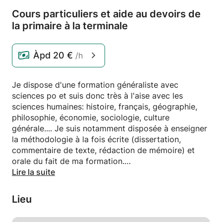
Cours particuliers et aide au devoirs de
la primaire à la terminale
Àpd
20 €
/h
Je dispose d'une formation généraliste avec
sciences po et suis donc très à l'aise avec les
sciences humaines: histoire, français, géographie,
philosophie, économie, sociologie, culture
générale.... Je suis notamment disposée à enseigner
la méthodologie à la fois écrite (dissertation,
commentaire de texte, rédaction de mémoire) et
orale du fait de ma formation.
Ayant effectué un baccalauréat scientifique avec
Lire la suite
mention très bien, je peux aussi aider dans les
matières scientifiques avec plaisir. J'ai vécu un an au
Lieu
Canada et suis donc bilingue en anglais. J'ai
également un très bon niveau d'espagnol.