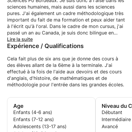
Sciences Po Bordeaux. Je suis donc à l'aise dans les
sciences humaines, mais aussi dans les sciences
pures. J'ai également un cadre méthodologique très
important du fait de ma formation et peux aider tant
à l'écrit qu'à l'oral. Dans le cadre de mon cursus, j'ai
passé un an au Canada, je suis donc bilingue en
anglais.
Lire la suite
Expérience / Qualifications
Cela fait plus de six ans que je donne des cours à
des élèves allant de la 6ème à la terminale. J'ai
effectué à la fois de l'aide aux devoirs et des cours
d'anglais, d'histoire, de mathématiques et de
méthodologie pour l'entrée dans les grandes écoles.
Age
Niveau du 
Enfants (4-6 ans)
Débutant
Enfants (7-12 ans)
Intermédiaire
Adolescents (13-17 ans)
Avancé