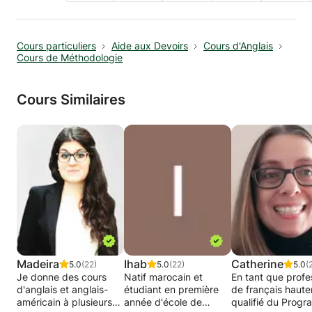
Cours particuliers
Aide aux Devoirs
Cours d'Anglais
Cours de Méthodologie
Cours Similaires
Madeira
Ihab
Catherine
5.0
(22)
5.0
(22)
5.0
(
Je donne des cours
Natif marocain et
En tant que profe
d'anglais et anglais-
étudiant en première
de français haut
américain à plusieurs
année d'école de
qualifié du Prog