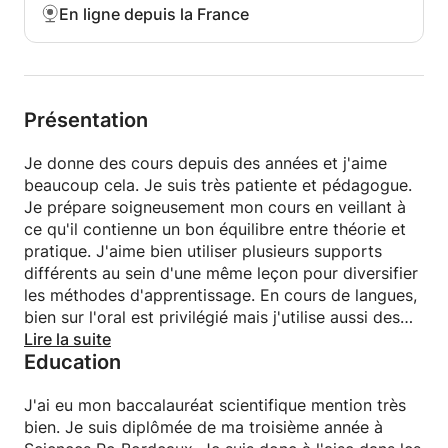
En ligne depuis la France
Présentation
Je donne des cours depuis des années et j'aime
beaucoup cela. Je suis très patiente et pédagogue.
Je prépare soigneusement mon cours en veillant à
ce qu'il contienne un bon équilibre entre théorie et
pratique. J'aime bien utiliser plusieurs supports
différents au sein d'une même leçon pour diversifier
les méthodes d'apprentissage. En cours de langues,
bien sur l'oral est privilégié mais j'utilise aussi des
vidéos et de la musique qui sont des supports
Lire la suite
Education
familiers à l'élève et qui permettent souvent
d'apprendre plus vite. Je m'adapte évidemment aux
envie des élèves et des parents.
J'ai eu mon baccalauréat scientifique mention très
bien. Je suis diplômée de ma troisième année à