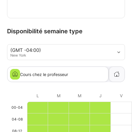
Disponibilité semaine type
(GMT -04:00)
New York
Cours chez le professeur
L
M
M
J
V
00-04
04-08
08-12