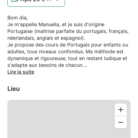
Bom dia,
Je m'appelle Manuella, et je suis d'origine
Portugaise (maitrise parfaite du portugais, français,
néerlandais, anglais et espagnol).
Je propose des cours de Portugais pour enfants ou
adultes, tous niveaux confondus. Ma méthode est
dynamique et rigoureuse, tout en restant ludique et
s'adapte aux besoins de chacun.
A travers des supports qui nous permettent de
Lire la suite
mettre l'accent sur la culture et l'histoire portugaise,
nous abordons la grammaire, le vocabulaire et la
Lieu
conversation.
Je propose aussi du soutien scolaire et de l'aide au
devoir en portugais.
Je peux me déplacer à domicile.
Si vous êtes intéressés ou si vous avez des
questions, contactez moi !
Adeus, Até logo!