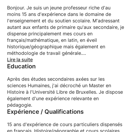
Bonjour. Je suis un jeune professeur riche d'au
moins 15 ans d'expérience dans le domaine de
l'enseignement et du soutien scolaire. M'adressant
autant aux enfants de primaire qu'aux secondaire, je
dispense principalement mes cours en
français/mathématique, en latin, en éveil
historique/géographique mais également en
méthodologie de travail générale.
Lire la suite
Education
Je suis également habilité, en tant qu'historien, à
relire les travaux de fin d'études en supérieur.
Après des études secondaires axées sur les
Mais mon but premier est d'apprendre à mes élèves
sciences Humaines, j'ai décroché un Master en
à découvrir leurs ressources et prendre confiance en
Histoire à l'Université Libre de Bruxelles. Je dispose
eux face au travail. Dans ce sens, je pratique une
également d'une expérience relevante en
méthodologie de travail active visant à rendre vos
pédagogie.
Expérience / Qualifications
enfants autonomes face aux examens...mais dans la
vie aussi. Si vous me faites confiance, je serais ravis
de pouvoir vous aider.
15 ans d'expérience de cours particuliers dispensés
en français, Histoire/géographie et cours scolaires