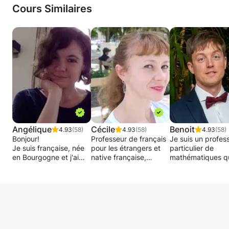
Je m'engage à vous corriger et envoyer les
Cours Similaires
épreuves régulièrement après avoir fixé un
calendrier de travail. Mais vous restez
responsable et maitre de votre TFE/mémoire.
A mon sens, le travail d'équipe reste la clef
pour réussir.
Si vous avez des questions, n'hésitez pas à me
contacter, je réponds en toutes circonstances !
Angélique
Cécile
Benoit
4.93
(58)
4.93
(58)
4.93
(58)
Bonjour!
Professeur de français
Je suis un profes
Je suis française, née
pour les étrangers et
particulier de
en Bourgogne et j'ai
native française,
mathématiques qu
grandi entre la
diplômée d'un Master
et expérimenté.
Bourgogne et Paris.
en F.L.E., 21 ans
Diplômé de l'Univ
Enseignante
d'expériences en école
libre de Bruxelles
expérimentée, j'ai
privées (Montpellier,
2011, j'ai débuté
donné de nombreux
Lyon, Minneapolis,
carrière en dispe
cours à l'Alliance
Salvador da Bahia,
des cours de
Française, en
Lisbonne, Berlin,
remédiations dan