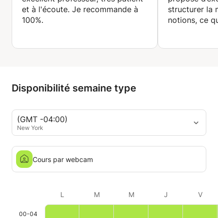
et à l'écoute. Je recommande à
structurer la 
100%.
notions, ce q
l’apprentissa
efficace.
Disponibilité semaine type
(GMT -04:00)
New York
Cours par webcam
L
M
M
J
V
00-04