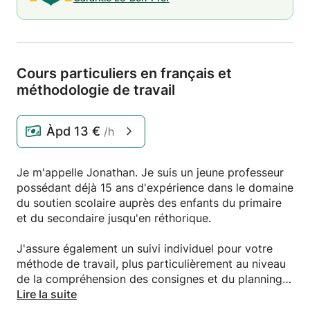
Cours particuliers en français et
méthodologie de travail
Àpd
13 €
/h
Je m'appelle Jonathan. Je suis un jeune professeur
possédant déjà 15 ans d'expérience dans le domaine
du soutien scolaire auprès des enfants du primaire
et du secondaire jusqu'en réthorique.
J'assure également un suivi individuel pour votre
méthode de travail, plus particulièrement au niveau
de la compréhension des consignes et du planning
de travail. Si vous avez besoin d'un coup de main, je
Lire la suite
suis à votre écoute.