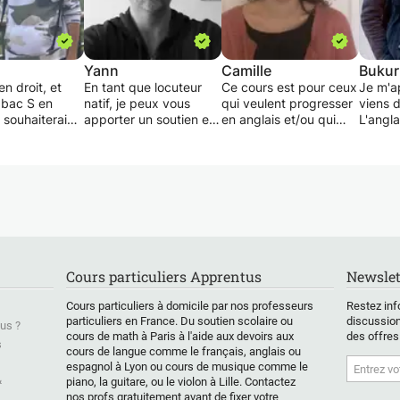
Yann
Camille
Bukur
en droit, et
En tant que locuteur
Ce cours est pour ceux
Je m'a
 bac S en
natif, je peux vous
qui veulent progresser
viens d
 souhaiterai
apporter un soutien en
en anglais et/ou qui
L'angla
 élèves
compréhension
veulent vérifier la
deuxiè
s et/ ou
(vocabulaire,
compréhension de
J'ensei
avec des
grammaire) aussi bien
certaines notions avant
pour d
telles que
orale qu'écrite, en
le contrôle (comme une
intermé
 les maths, les
aisance écrite, orale et
vidéo des bons profs
.. d’autant
accent. Le cours, dont
avant de rentrer en
- Vous
la situation
la durée et la
classe). Etant
commen
peut être
fréquence sera
détentrice d'une
l'angla
sante pour eux
adaptée à vos besoins
licence LLCE d'anglais
quelque
Cours particuliers Apprentus
Newslet
e comprend les
et à votre disponibilité,
et étant professeure
bons m
s qui sont
pourra partir des
privée depuis bientôt
utiliser 
Cours particuliers à domicile par nos professeurs
Restez inf
s lycéens et
supports utilisés au
deux ans, je souhaite
particuliers en France. Du soutien scolaire ou
discussion
us ?
s ayant moi
collège/lycée, ou de
faire de mon mieux
cours de math à Paris à l'aide aux devoirs aux
des offres
tté le lycée
ceux de votre choix,
pour vous. Il est
s
cours de langue comme le français, anglais ou
ernière.
selon vos domaines
personnalisé en
espagnol à Lyon ou cours de musique comme le
d'intérêt. Cours au
fonction de l'élève et
&
piano, la guitare, ou le violon à Lille. Contactez
domicile de l'élève,
de ses besoins. Ce
nos profs gratuitement avant de fixer votre