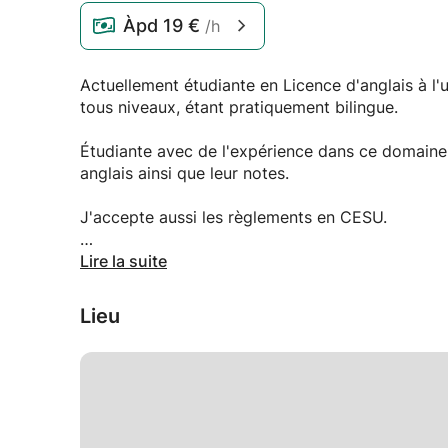
Àpd
19 €
/h
Actuellement étudiante en Licence d'anglais à l'
tous niveaux, étant pratiquement bilingue.
Étudiante avec de l'expérience dans ce domaine,
anglais ainsi que leur notes.
J'accepte aussi les règlements en CESU.
Je reste à votre disposition pour toutes autres i
Lire la suite
Lieu