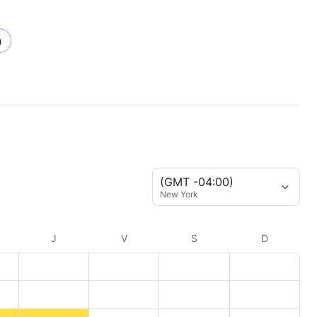
)
(GMT -04:00)
New York
J
V
S
D