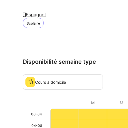
Espagnol
Scolaire
Disponibilité semaine type
Cours à domicile
L
M
M
00-04
04-08