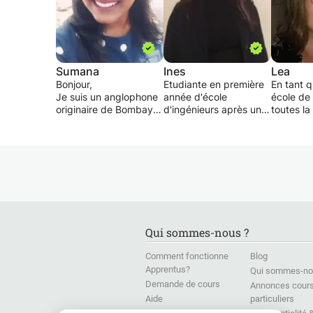
Sumana
Ines
Lea
Bonjour,
Etudiante en première
En tant q
Je suis un anglophone
année d'école
école de
originaire de Bombay,
d'ingénieurs après une
toutes la
en Inde. Je vis en
CPGE scientifique en
nécessai
France depuis plus de
filière PSI dans un
l'appren
3 ans. J'ai terminé ma
grand lycée parisien.
votre enf
maîtrise en psychologie
J'ai obtenue mon Bac S
sa progre
à Bombay. J'ai donné
SVT specialité
peux don
des cours particuliers
Physqiue-Chimie avec
dans tout
en anglais à Grenoble
la mention BIen et
matières
où j'ai vécu 3 ans. J'ai
Européenne Anglais.
primaire 
également enseigné
Je me propose de
J'ai aidé
Qui sommes-nous ?
l'anglais pendant deux
donner des cours
garçon de
ans à Bombay dans un
d'Anglais allant de la
jusqu'au 
Comment fonctionne
Blog
institut privé. Je suis
6eme a la Terminal S.
avait fai
Apprentus?
Qui sommes-no
actuellement en train
J'aiderai les élèves à
remarqua
Demande de cours
de passer le diplôme
assimiler des méthodes
ainsi fair
Annonces cour
TEFL (Teaching English
de travail afin qu'ils
votre enf
Aide
particuliers
as a Foreign Language)
puissent s'ameliorer
demande