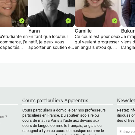
Yann
Camille
Bukur
u'étudiante en
En tant que locuteur
Ce cours est pour ceux
Je m'a
 commerce, j'ai
natif, je peux vous
qui veulent progresser
viens d
 capacités
apporter un soutien en
en anglais et/ou qui
L'angla
res à
compréhension
veulent vérifier la
deuxiè
tissage de
(vocabulaire,
compréhension de
J'ensei
ant ainsi qu'à
grammaire) aussi bien
certaines notions avant
pour d
ssion. Je
orale qu'écrite, en
le contrôle (comme une
intermé
ner des cours
aisance écrite, orale et
vidéo des bons profs
es les
accent. Le cours, dont
avant de rentrer en
- Vous
 du niveau
la durée et la
classe). Etant
commen
et collège.
fréquence sera
détentrice d'une
l'angla
 un jeune
adaptée à vos besoins
licence LLCE d'anglais
quelque
Cours particuliers Apprentus
Newslet
 la primaire
et à votre disponibilité,
et étant professeure
bons m
collège et
pourra partir des
privée depuis bientôt
utiliser 
Cours particuliers à domicile par nos professeurs
Restez inf
t des progrès
supports utilisés au
deux ans, je souhaite
particuliers en France. Du soutien scolaire ou
discussion
us ?
bles. Je peux
collège/lycée, ou de
faire de mon mieux
cours de math à Paris à l'aide aux devoirs aux
des offres
e pareil pour
ceux de votre choix,
pour vous. Il est
s
cours de langue comme le français, anglais ou
ant qui ne
selon vos domaines
personnalisé en
espagnol à Lyon ou cours de musique comme le
 qu'à
d'intérêt. Cours au
fonction de l'élève et