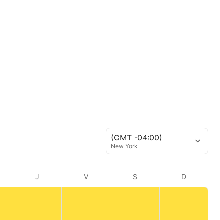
(GMT -04:00)
New York
J
V
S
D