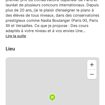
lauréat de plusieurs concours internationaux. Depuis
plus de 20 ans, j’ai le plaisir d’enseigner le piano à
des élèves de tous niveaux, dans des conservatoires
prestigieux comme Nadia Boulanger (Paris IX), Paris
XII et Versailles. Ce que je propose : Des cours
adaptés à votre niveau et à vos envies Une
approche ludique et bienveillante, pour progresser
Lire la suite
tout en prenant plaisir à jouer Du répertoire
classique, contemporain ou vos morceaux préférés
Lieu
N’hésitez pas à me contacter, je serais ravi de
partager ma passion et de vous aider à développer
votre jeu au piano ! Valentin