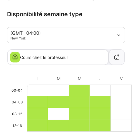
Disponibilité semaine type
(GMT -04:00)
New York
Cours chez le professeur
L
M
M
J
V
00-04
04-08
08-12
12-16