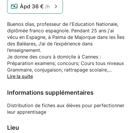
Àpd
36 €
/h
Buenos días, professeur de l'Education Nationale,
diplômée franco espagnole. Pendant 25 ans j'ai
vécu en Espagne, à Palma de Majorque dans les Îles
des Baléares, J’ai de l’expérience dans
l’enseignement.
Je donne des cours à domicile à Cannes :
Préparation examens; concours; Cours tous niveaux
Grammaire, conjugaison, rattrapage scolaire,
Soutien scolaire ou cours de conversation.
Lire la suite
Traductions. Cours pour enfants adolescents
uniquement. Horaires à convenir. Uniquement pour
Informations supplémentaires
les étudiants. Pas de cours pour adultes.
Distribution de fiches aux élèves pour perfectionner
leur apprentisage
Lieu