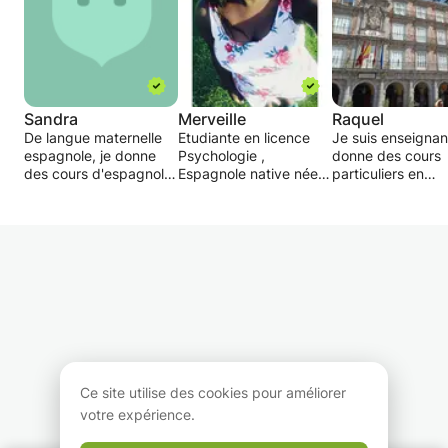
Sandra
Merveille
Raquel
De langue maternelle
Etudiante en licence
Je suis enseignant
espagnole, je donne
Psychologie ,
donne des cours
des cours d'espagnol
Espagnole native née à
particuliers en
tous niveaux:
Madrid, propose des
espagnol, natif,
apprentissage et
cours particuliers pour
expérience au
perfectionnement
l'apprentissage
ministère de
(collège au lycée,
d'espagnol, que ce soit
l'éducation et des
université mais aussi
niveau débutant ou du
sciences. Tous le
cours d'entreprises).
renforcement pour les
niveaux.
Préparation au bac,
avancés, proposant
J'ai de l'expérien
concours examens.
également des preuves
dans les écoles e
Préparation de voyage
et de test afin de
Espagne et à Pari
professionnel ou
suivre le progrès de
dans les lycées e
touristique.
l'élève.
collèges français, 
Mon but est de faire
également donné
Ce site utilise des cookies pour améliorer
progresser l'élève pour
cours privés à
votre expérience.
la Réussite mais sans le
Keepschool.
surcharger.