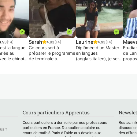
Sarah
Laurine
Maev
4.93
(14)
4.93
(14)
4.93
(14)
 est la langue
Ce cours sert à
Diplômée d'un Master
Etudia
arlée au
préparer le programme
en langues
de Lan
ec le chinois.
de terminale à
(anglais;italien), je serai
propos
 votre anglais
dominance scientifique
ravie de transmettre
soutien
pour les plus
mes connaissances et
pour ai
travailleurs.
mon savoir afin de faire
prépar
s a pour but
Il peut aussi être donné
progresser l'élève en
d'éven
évoluer votre
pour des élèves de
mêlant pour les plus
Mon but
t vous faire
1ère ayant besoin
petits créativité et
d'aider
er tout en
d'une remise à niveau.
apprentissage.
avec l
nt dans une
Mon but serait alors de
étrang
re conviviale.
combler les lacunes le
N'hésitez pas à me
notamm
Cours particuliers Apprentus
Newslet
plus efficacement afin
contacter pour plus
devien
it, vocabulaire,
d'observer la meilleure
d'informations.
indisp
Cours particuliers à domicile par nos professeurs
Restez inf
e,... De
progression possible.
séance
particuliers en France. Du soutien scolaire ou
discussion
us ?
 points
De plus, pour les
person
cours de math à Paris à l'aide aux devoirs aux
des offres
être soulevés,
élèves en difficulté
focalis
s