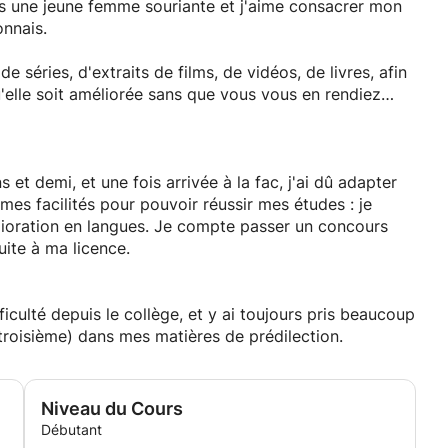
is une jeune femme souriante et j'aime consacrer mon
onnais.
e séries, d'extraits de films, de vidéos, de livres, afin
u'elle soit améliorée sans que vous vous en rendiez
anglais, et je le conseille à tous : c'est comme ça que
lycée.
ns et demi, et une fois arrivée à la fac, j'ai dû adapter
mes facilités pour pouvoir réussir mes études : je
lioration en langues. Je compte passer un concours
ite à ma licence.
ficulté depuis le collège, et y ai toujours pris beaucoup
 troisième) dans mes matières de prédilection.
Niveau du Cours
Débutant