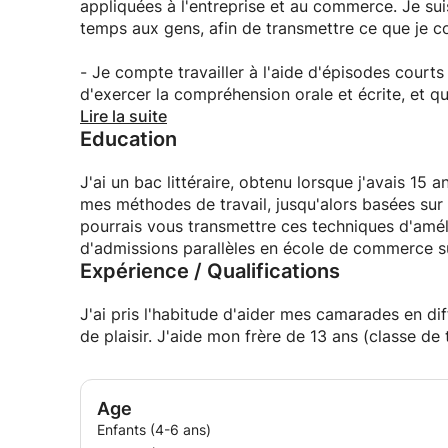
appliquées à l'entreprise et au commerce. Je su
temps aux gens, afin de transmettre ce que je c
- Je compte travailler à l'aide d'épisodes courts d
d'exercer la compréhension orale et écrite, et q
compte :c'est automatique !
Lire la suite
Education
- J'aime regarder beaucoup de séries et films en 
j'ai pu améliorer mon niveau alors que j'étais au 
-
J'ai un bac littéraire, obtenu lorsque j'avais 15 a
mes méthodes de travail, jusqu'alors basées sur 
pourrais vous transmettre ces techniques d'amé
d'admissions parallèles en école de commerce su
Expérience / Qualifications
J'ai pris l'habitude d'aider mes camarades en dif
de plaisir. J'aide mon frère de 13 ans (classe de
Age
Enfants (4-6 ans)