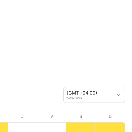
(GMT -04:00)
New York
J
V
S
D