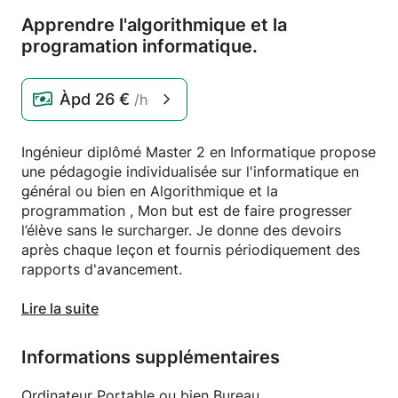
Apprendre l'algorithmique et la
programation informatique.
Àpd
26 €
/h
Ingénieur diplômé Master 2 en Informatique propose
une pédagogie individualisée sur l'informatique en
général ou bien en Algorithmique et la
programmation , Mon but est de faire progresser
l’élève sans le surcharger. Je donne des devoirs
après chaque leçon et fournis périodiquement des
rapports d'avancement.
Ce cours est pour les débutants et les étudiants au
Lire la suite
niveau intermédiaire. L'objectif est d'apprendre à
programmé des fonctions et de réfléchir comme un
Informations supplémentaires
professionnel dans le domaine .
Ordinateur Portable ou bien Bureau.