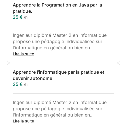
Apprendre la Programation en Java par la
pratique.
25 €
/h
Ingénieur diplômé Master 2 en Informatique
propose une pédagogie individualisée sur
l'informatique en général ou bien en
Algorithmique et la programmation en Java et
Lire la suite
.Net , Mon but est de faire progresser l’élève
sans le surcharger. Je donne des devoirs après
Apprendre l'informatique par la pratique et
chaque leçon et fournis périodiquement des
devenir autonome
rapports d'avancement.
25 €
/h
Ce cours est pour les débutants et les
étudiants au niveau intermédiaire. L'objectif est
Ingénieur diplômé Master 2 en Informatique
d'apprendre à programmé des fonctions et de
propose une pédagogie individualisée sur
réfléchir comme un professionnel dans le
l'informatique en général ou bien en
domaine .
Algorithmique et la programmation aussi sur
Lire la suite