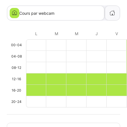
Cours par webcam
L
M
M
J
V
00-04
04-08
08-12
12-16
16-20
20-24