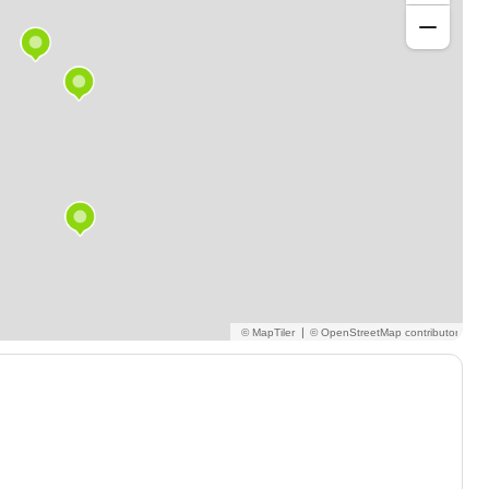
de complexité temporelle et spatiale (Big O) de
e tri (Tri par insertion, Tri à bulles) et de recherche
s connaissances à travers des exercices inspirés de
t est présenté de manière intuitive, accompagné
vie quotidienne.
 simple au plus complexe, étape par étape, sans jamais
es à travers des exercices ludiques et des projets
|
us, sans avoir besoin de caméra, grâce à un partage
thmes est une compétence très recherchée dans les
ence et de l'intelligence artificielle.
re les algorithmes sans se perdre dans des