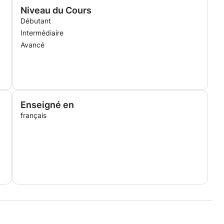
essentielles et la maîtrise approfondie des sujets pour
Niveau du Cours
Débutant
Intermédiaire
Avancé
Enseigné en
français