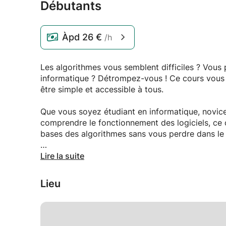
Débutants
Àpd
26 €
/h
Les algorithmes vous semblent difficiles ? Vous 
informatique ? Détrompez-vous ! Ce cours vous 
être simple et accessible à tous.
Que vous soyez étudiant en informatique, novic
comprendre le fonctionnement des logiciels, ce
bases des algorithmes sans vous perdre dans le 
Ce que vous allez apprendre :
Lire la suite
Comprendre les algorithmes : Qu'est-ce qu'un al
Conception d'algorithmes : Apprenez à décomp
Lieu
logiques.
Structures de contrôle : Maîtrisez les instructions
créer des algorithmes dynamiques.
Pseudocode et diagrammes de flux : Représente