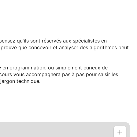
pensez qu'ils sont réservés aux spécialistes en
prouve que concevoir et analyser des algorithmes peut
e en programmation, ou simplement curieux de
 cours vous accompagnera pas à pas pour saisir les
jargon technique.
gorithme ? Pourquoi sont-ils cruciaux en informatique ?
oser des problèmes complexes en étapes simples et
 conditionnelles (if, else) et les boucles (for, while) pour
z vos idées clairement avant même de les coder.