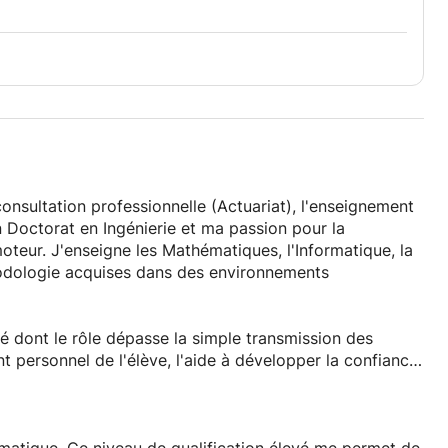
rcer leurs bases en conception et analyse
ode plus optimisé et efficace.
ents de la logique informatique.
us n'avez jamais programmé auparavant.
nstallation complexe n’est requise).
consultation professionnelle (Actuariat), l'enseignement
 des exemples concrets.
n Doctorat en Ingénierie et ma passion pour la
oteur. J'enseigne les Mathématiques, l'Informatique, la
 quel point les algorithmes peuvent être à la fois
thodologie acquises dans des environnements
te chance de comprendre enfin la logique qui se cache
lisez chaque jour. Prêt à relever le défi ? Inscrivez-vous
es algorithmes !
dont le rôle dépasse la simple transmission des
 personnel de l'élève, l'aide à développer la confiance
es. J'ai accompagné des milliers d'élèves vers la
al.