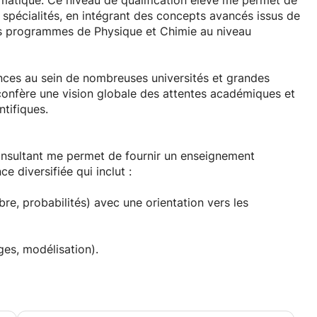
ormatique. Ce niveau de qualification élevé me permet de
pécialités, en intégrant des concepts avancés issus de
 des programmes de Physique et Chimie au niveau
nces au sein de nombreuses universités et grandes
e confère une vision globale des attentes académiques et
ntifiques.
onsultant me permet de fournir un enseignement
e diversifiée qui inclut :
e, probabilités) avec une orientation vers les
ges, modélisation).
 (lycée et premières années universitaires).
nt d'apprentissage stimulant, interactif et structuré,