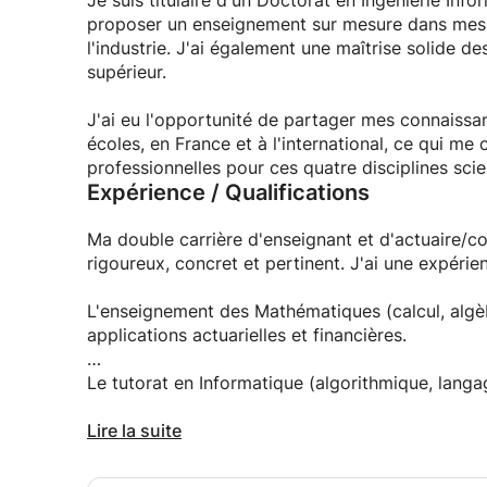
Je suis titulaire d'un Doctorat en Ingénierie Inf
proposer un enseignement sur mesure dans mes s
l'industrie. J'ai également une maîtrise solide
supérieur.
J'ai eu l'opportunité de partager mes connaissa
écoles, en France et à l'international, ce qui m
professionnelles pour ces quatre disciplines scie
Expérience / Qualifications
Ma double carrière d'enseignant et d'actuaire/c
rigoureux, concret et pertinent. J'ai une expérienc
L'enseignement des Mathématiques (calcul, algèbr
applications actuarielles et financières.
Le tutorat en Informatique (algorithmique, langa
La consolidation des bases en Physique et Chimie
Lire la suite
Mon approche est caractérisée par un environneme