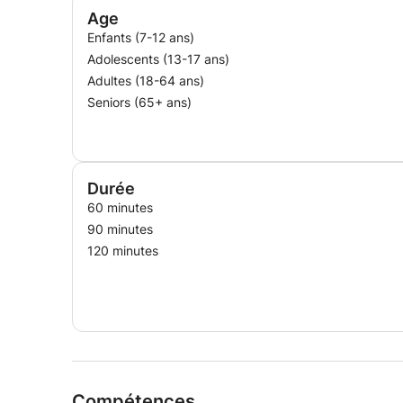
visant à développer les compétences analytiques 
Age
une réussite complète.
Enfants (7-12 ans)
Adolescents (13-17 ans)
Adultes (18-64 ans)
Seniors (65+ ans)
Durée
60 minutes
90 minutes
120 minutes
Compétences