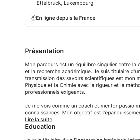
explications trop techniques.
Ettelbruck, Luxembourg
Aux étudiants en informatique désireux de renfo
d'algorithmes.
En ligne depuis la France
Aux développeurs novices qui veulent écrire un c
À toute personne curieuse d'explorer les fondem
Prérequis :
Aucun ! Ce cours est ouvert à tous, même si vo
Il vous suffit d’avoir :
Présentation
Un ordinateur pour suivre les exercices (aucune i
Mon parcours est un équilibre singulier entre la 
La motivation d'apprendre et de pratiquer avec
et la recherche académique. Je suis titulaire d'u
transmission des savoirs scientifiques est mon m
Rejoignez ce cours dès maintenant et découvrez à
Physique et la Chimie avec la rigueur et la mé
simples et amusants ! Ne laissez pas passer cet
professionnels exigeants.
derrière les logiciels et applications que vous uti
aujourd'hui et commencez votre aventure avec l
Je me vois comme un coach et mentor passionné 
connaissances. Mon objectif est l'épanouissement
en soi et la capacité à relever des défis complex
Lire la suite
Education
réussite académique, en France et à l'internation