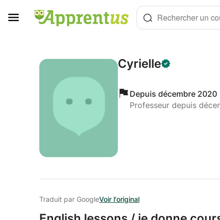
Panneau de gestion des cookies
Rechercher un cou
Cyrielle
Depuis décembre 2020
Professeur depuis déc
Traduit par Google
Voir l'original
English lessons /
je donne cours 