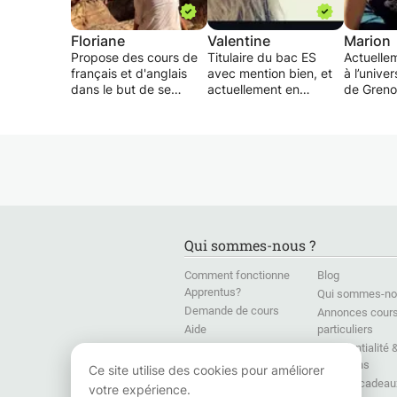
Floriane
Valentine
Marion
Propose des cours de
Titulaire du bac ES
Actuelle
français et d'anglais
avec mention bien, et
à l’unive
dans le but de se
actuellement en
de Greno
perfectionne et aide
première année de
année de
aux devoirs (niveau
langues étrangères
(Françai
primaire-collège)
appliquées à
Étrangèr
l'Université de Savoie
d'une li
Mont-Blanc à
Anglais-C
Chambéry, je propose
2015, je 
un cours d'anglais ou
donner d
d'espagnol destinés
français 
aux élèves de primaire
maternell
Qui sommes-nous ?
ou de collège et
(2ème la
adaptés à leurs
maternell
Comment fonctionne
Blog
besoins (apprentissage
d'anglais
Apprentus?
Qui sommes-no
en tant que débutant
avancé, 
Demande de cours
de la langue, un
En outre,
Annonces cour
renforcement de la
de propo
Aide
particuliers
langue, une aide à la
enseign
Presse
Confidentialité 
préparation des
compléme
conditions
Formations en langues
Ce site utilise des cookies pour améliorer
interrogations, un
ludique,
pour Entreprises
Chèque-cadeau
votre expérience.
approfondissement et
activités