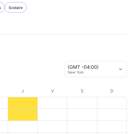
s
Scolaire
(GMT -04:00)
New York
J
V
S
D