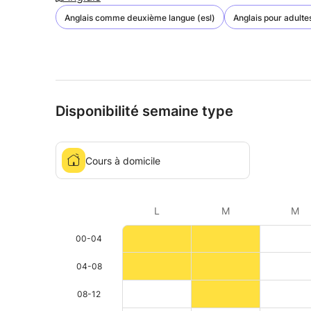
Anglais comme deuxième langue (esl)
Anglais pour adulte
Disponibilité semaine type
Cours à domicile
L
M
M
00-04
04-08
08-12