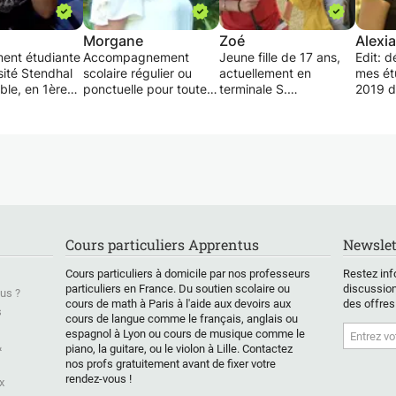
Morgane
Zoé
Alexia
ment étudiante
Accompagnement
Jeune fille de 17 ans,
Edit: dé
rsité Stendhal
scolaire régulier ou
actuellement en
mes ét
ble, en 1ère
ponctuelle pour toutes
terminale S.
2019 dé
 Master FLE
les matières de niveau
J'ai passé une année
oublié 
s Langue
collège sauf l'espagnol
scolaire à l'étranger
cette o
e, et diplômée
et l'allemand.
(Corée du Sud) et
a 5 ans
cence LEA
Mes cours peuvent se
possède un bon niveau
Austra
hinois en
diviser en deux parties
d'anglais.
et ne p
souhaiterai
et travaille non
Très intéressée par les
votre 
es cours de
seulement les cours où
matières littéraire
(langue
l'enfant a des
malgré mon orientation
Ancien 
e), chinois
difficultés, mais
scientifique, je serai
étudia
Cours particuliers Apprentus
Newslet
ngue
également la
ravie de donner des
année 
e), et
méthodologie
cours ou simplement
Étrang
Cours particuliers à domicile par nos professeurs
Restez inf
 (niveau
(comment mieux
proposer des activités,
à l'Uni
particuliers en France. Du soutien scolaire ou
discussion
us ?
C1).
apprendre ses leçons,
ou simplement une
Mont B
cours de math à Paris à l'aide aux devoirs aux
des offres
 mon but est
quel type de mémoire
première approche à
(Chamb
s
cours de langue comme le français, anglais ou
ser un
nous correspond,...).
des enfants entre 3 et
espagnol à Lyon ou cours de musique comme le
ement
Etudiante en première
14 ans.
Je sera
&
piano, la guitare, ou le violon à Lille. Contactez
ntaire, plus
année de Master Meef,
vos en
nos profs gratuitement avant de fixer votre
 avec des
je suis passionnée par
leurs d
rendez-vous !
x
le travail auprès des
Anglais