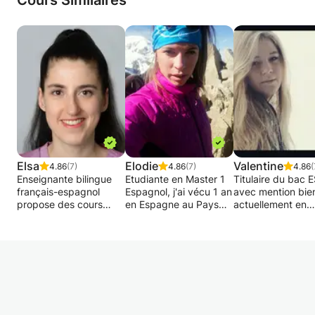
Cours Similaires
Elsa
Elodie
Valentine
4.86
(7)
4.86
(7)
4.86
(
Enseignante bilingue
Etudiante en Master 1
Titulaire du bac 
français-espagnol
Espagnol, j'ai vécu 1 an
avec mention bien
propose des cours
en Espagne au Pays
actuellement en
d'espagnol, de français
basques.
première année d
et de FLE ou français
Je m'adapte à tout
langues étrangèr
langue étrangère, pour
niveau et je suis très
appliquées à
enfants, adolescents et
pédagogue.
l'Université de Sa
adultes.
J'aime donner des
Mont-Blanc à
cours mais surtout
Chambéry, je pro
Pratique orale, écoute
j'apprécie lorsque
un cours d'anglai
orale, lecture et
l'élève en face de moi
d'espagnol desti