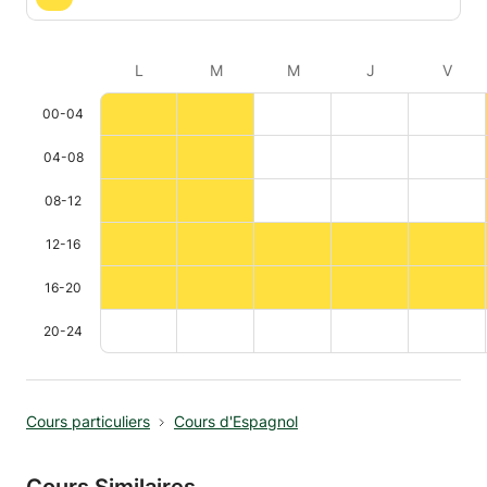
L
M
M
J
V
00-04
04-08
08-12
12-16
16-20
20-24
Cours particuliers
Cours d'Espagnol