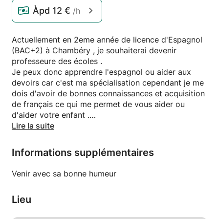
Àpd
12 €
/h
Actuellement en 2eme année de licence d'Espagnol
(BAC+2) à Chambéry , je souhaiterai devenir
professeure des écoles .
Je peux donc apprendre l'espagnol ou aider aux
devoirs car c'est ma spécialisation cependant je me
dois d'avoir de bonnes connaissances et acquisition
de français ce qui me permet de vous aider ou
d'aider votre enfant .
Etant donné que je garde des enfants de niveaux
Lire la suite
différents , je suis plus à l'aise avec eux qu'avec les
adultes .
Informations supplémentaires
Je peux me déplacer , plutôt la semaine sur
Chambéry et le week end sur Cluses
Venir avec sa bonne humeur
Lieu