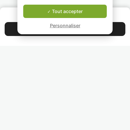
Tout accepter
QUI SOMMES-NOUS ?
Garantie Le-Bon-Prof
Personnaliser
Contacter Mélanie
4.9
44 397
étoiles
avis
Lisez nos avis
RETROUVEZ-NOUS
INVITEZ VOS AMIS
COURS PARTICULIERS DANS VOTRE PAYS :
TROUVER UN PROF PARTICULIER DANS VOTRE VILLE :