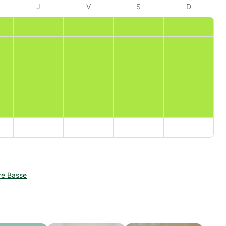
J
V
S
D
re Basse