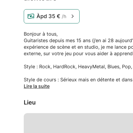
Àpd
35 €
/h
Bonjour à tous,
Guitaristes depuis mes 15 ans (j’en ai 28 aujour
expérience de scène et en studio, je me lance p
externe, sur votre jeu pour vous aider à appren
Style : Rock, HardRock, HeavyMetal, Blues, Pop, 
Style de cours : Sérieux mais en détente et dans
atteindre vos objectifs, débloquer ce qui vous f
Lire la suite
habitudes, travailler votre expressivité et votre j
Lieu
Je m’adapte à votre niveau et à vos attentes, j
ou donner les cours chez moi, et je peux mettre 
besoin.
À très vite !