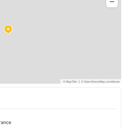
|
France