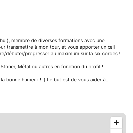
d’hui), membre de diverses formations avec une
our transmettre à mon tour, et vous apporter un œil
dre/débuter/progresser au maximum sur la six cordes !
Stoner, Métal ou autres en fonction du profil !
 la bonne humeur ! :) Le but est de vous aider à
reine dans votre progression, corriger les mauvaises
ustesse avec l’instrument, etc.
e peux me déplacer (sur Clermont-Ferrand ou alentours)
à votre disposition une guitare pour le premier cours si