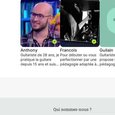
Anthony
Francois
Guilain
Guitariste de 28 ans, je
Pour débuter ou vous
Guitarist
pratique la guitare
perfectionner par une
propose 
depuis 15 ans et suis
pédagogie adaptée à
pédagog
diplôme du
vos besoins et vos
individua
Conservatoire de
objectifs.
apprendr
Saint-Etienne en
Progressez à votre
s'amusan
guitare électrique
rythme et développez
option musique
votre propre style!
Mon but 
actuelle.
Cours individuels
faire pro
Différentes formules:
vous fais
Je propose des cours
-Forfaits des 10 cours
les morc
de guitare sur
de 30mn ou 1 heure
VOUS ave
Qui sommes-nous ?
Clermont-Ferrand et les
-Inscription annuelle
dans le s
environs pour financer
des 30 cours de ou 1
aimez. Po