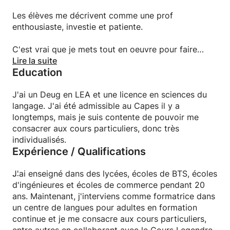
Les élèves me décrivent comme une prof
enthousiaste, investie et patiente.
C'est vrai que je mets tout en oeuvre pour faire
progresser mes élèves dans une ambiance
Lire la suite
Education
décontractée, tout en demandant un réel
investissement et du travail personnel en dehors des
cours.
J'ai un Deug en LEA et une licence en sciences du
langage. J'ai été admissible au Capes il y a
longtemps, mais je suis contente de pouvoir me
consacrer aux cours particuliers, donc très
individualisés.
Expérience / Qualifications
J'ai enseigné dans des lycées, écoles de BTS, écoles
d'ingénieures et écoles de commerce pendant 20
ans. Maintenant, j'interviens comme formatrice dans
un centre de langues pour adultes en formation
continue et je me consacre aux cours particuliers,