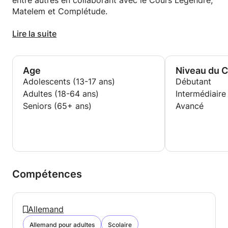
entre autres en collaborant avec le Cours Legendre,
Matelem et Complétude.
Grâce à mes cours, des centaines d'élèves de tout
Lire la suite
âge ont appris à parler allemand, réussi leur bac
d'allemand ou concours Hec ou réussi leur entretien
d'embauche ou leur intégration professionnelle en
Age
Niveau du 
Allemagne.
Adolescents (13-17 ans)
Débutant
Adultes (18-64 ans)
Intermédiaire
Seniors (65+ ans)
Avancé
Compétences
Allemand
Allemand pour adultes
Scolaire