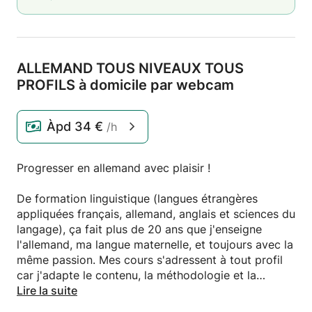
ALLEMAND TOUS NIVEAUX TOUS
PROFILS à domicile par webcam
Àpd
34 €
/h
Progresser en allemand avec plaisir !
De formation linguistique (langues étrangères
appliquées français, allemand, anglais et sciences du
langage), ça fait plus de 20 ans que j'enseigne
l'allemand, ma langue maternelle, et toujours avec la
même passion. Mes cours s'adressent à tout profil
car j'adapte le contenu, la méthodologie et la
progression aux besoins et goûts individuels de mes
Lire la suite
élèves.