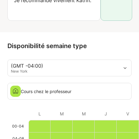
Je recommande vivement Katrin.
Disponibilité semaine type
(GMT -04:00)
New York
Cours chez le professeur
L
M
M
J
V
00-04
04-08