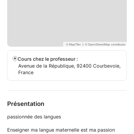
à niveau, préparation aux examens et concours,
initiation et perfectionnement pour adultes...
N'hésitez pas à me contacter pour faire
connaissance, parler de vos objectifs et besoins
ainsi que de la méthodologie et du contenu des
cours que je pourrais vous proposer.
|
Cours chez le professeur
:
Avenue de la République, 92400 Courbevoie,
France
Présentation
passionnée des langues
Enseigner ma langue maternelle est ma passion