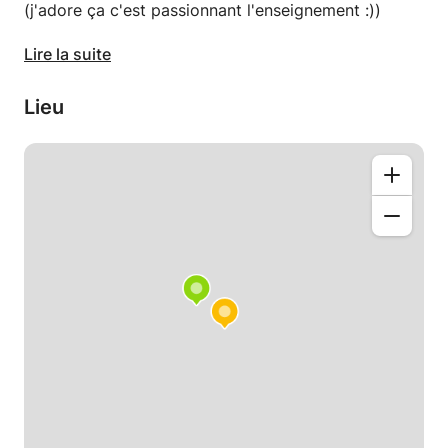
(j'adore ça c'est passionnant l'enseignement :))
-Diplômé de l'université de Los Andes en Colombie
Lire la suite
et de Toulouse Business School en France
Lieu