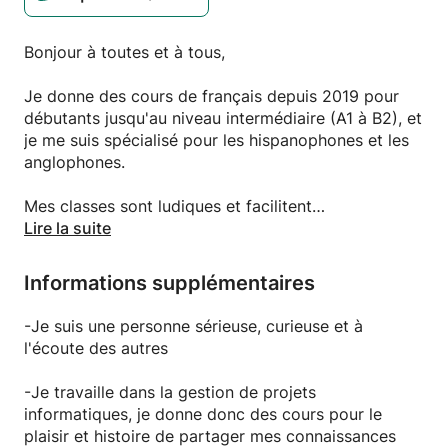
Bonjour à toutes et à tous,
Je donne des cours de français depuis 2019 pour
débutants jusqu'au niveau intermédiaire (A1 à B2), et
je me suis spécialisé pour les hispanophones et les
anglophones.
Mes classes sont ludiques et facilitent
l'apprentissage rapide de la langue française.
Lire la suite
Je suis très patient et je m'adapte à chacun de mes
Informations supplémentaires
élèves.
Tous les élèves sont les bienvenus dans mon cours:
-Je suis une personne sérieuse, curieuse et à
adultes, enfants et étudiants :)
l'écoute des autres
A bientôt et belle journée!
-Je travaille dans la gestion de projets
informatiques, je donne donc des cours pour le
Arthur
plaisir et histoire de partager mes connaissances