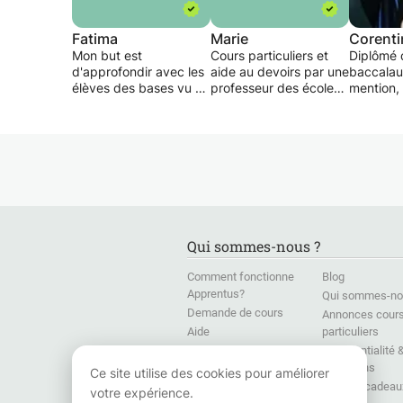
Fatima
Marie
Corenti
Mon but est
Cours particuliers et
Diplômé 
d'approfondir avec les
aide au devoirs par une
baccalau
élèves des bases vu en
professeur des écoles
mention,
cours et d'aider les
qualifiée
enseigner
élèves en difficulté. Je
scolaire 
peux éventuellement
l'oral d'A
leur apprendre aussi
comptant
des techniques de
19.50/20
travaille et
d'organisation pour
Vous pou
mieux travailler au
apprendr
cours d'une année.
conversa
Qui sommes-nous ?
Mon but est aussi de
entièreme
travailler tout en leur
la conjug
Comment fonctionne
Blog
faisant prendre plaisir à
expressi
Apprentus?
Qui sommes-no
cela.
formules 
Demande de cours
Je serai à l'écoute de
Annonces cour
ce que qui voudrons
Je propo
Aide
particuliers
de mon aide à
apprenti
Presse
Confidentialité 
surmonter ses
rapide et
conditions
Formations en langues
Ce site utilise des cookies pour améliorer
difficultés et/ou
pour Entreprises
Chèque-cadeau
votre expérience.
approfondir ses