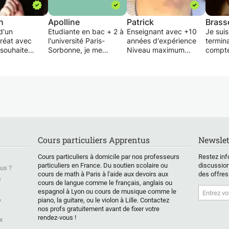
n
Apolline
Patrick
Brass
d'un
Etudiante en bac + 2 à
Enseignant avec +10
Je sui
réat avec
l'université Paris-
années d'expérience
terminal
 souhaite
Sorbonne, je me
Niveau maximum
compte
 l'Anglais
propose pour donner
enseigné : Universitaire
études
(note obtenu à
des cours particuliers
Possibilité de paiement
l'année
nglais
ou de soutien pour des
par Chèques Emploi
d'effe
 pour le BAC :
élèves de tous niveaux,
Service Universel
pour d
).
collège ou lycée.
Cours collectif possible
enseig
Travail à distance
Pour mo
rrez
(Téléphone, Internet,
est un
e à tenir une
webcam, courrier...)
essenti
tion
Pour des raisons
pour u
Cours particuliers Apprentus
Newslet
nt en anglais,
d'économie de force,
Beauco
aison, les
de temps et d'argent
on des 
Cours particuliers à domicile par nos professeurs
Restez inf
ons et
j'essaie désormais de
je prop
particuliers en France. Du soutien scolaire ou
discussion
us ?
de politesses.
donner des cours
bases,
cours de math à Paris à l'aide aux devoirs aux
des offres
uniquement par
à petit
s
cours de langue comme le français, anglais ou
serais un
Internet.
de l'él
espagnol à Lyon ou cours de musique comme le
ssage assez
donner 
&
piano, la guitare, ou le violon à Lille. Contactez
 efficace
Dans le cadre de la
qu'il p
nos profs gratuitement avant de fixer votre
formation pour adultes
sans se
rendez-vous !
x
cours en Russe,
pour le