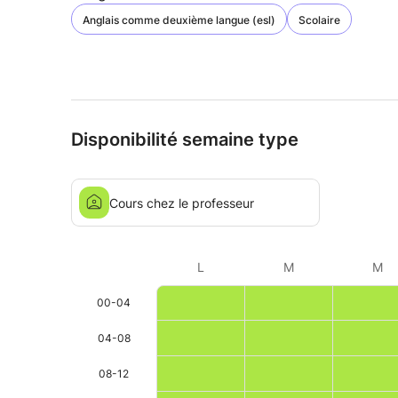
Anglais comme deuxième langue (esl)
Scolaire
Disponibilité semaine type
Cours chez le professeur
L
M
M
00-04
04-08
08-12