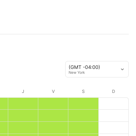
(GMT -04:00)
New York
J
V
S
D