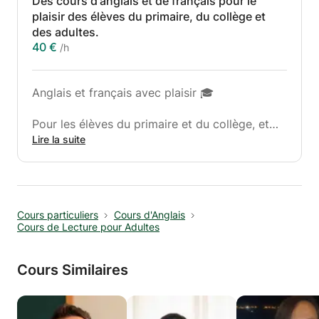
Des cours d'anglais et de français pour le
plaisir des élèves du primaire, du collège et
des adultes.
40 €
/h
Anglais et français avec plaisir 🎓
Pour les élèves du primaire et du collège, et
aussi pour les adultes !
Lire la suite
Apprendre une langue ne doit pas forcément
être stressant ou ennuyeux.
J'aide les enfants à apprendre l'anglais et le
Cours particuliers
Cours d'Anglais
français d'une manière attrayante, claire et
Cours de Lecture pour Adultes
efficace.
Ce que les étudiants obtiennent :
Cours Similaires
📚 Explications grammaticales simples et
claires
🗣 Pratique de l'expression orale dès les