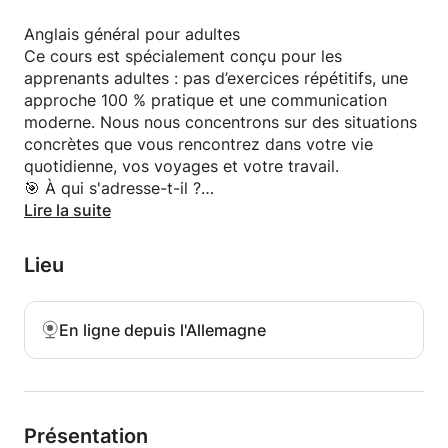
Anglais général pour adultes
Ce cours est spécialement conçu pour les
apprenants adultes : pas d’exercices répétitifs, une
approche 100 % pratique et une communication
moderne. Nous nous concentrons sur des situations
concrètes que vous rencontrez dans votre vie
quotidienne, vos voyages et votre travail.
🎯 À qui s'adresse-t-il ?
Le « savant silencieux » : Vous comprenez
Lire la suite
beaucoup de choses, mais vous vous figez au
moment de parler.
Lieu
Le « Redémarreur » : Vous avez appris l’anglais il y a
des années et vous avez besoin de reconstruire et
d’organiser vos compétences.
En ligne depuis l'Allemagne
Le voyageur et le professionnel : vous souhaitez
gérer les situations à l’aéroport et à l’hôtel avec
aisance, réussir vos entretiens d’embauche et
maîtriser l’art de la conversation informelle.
🛠 Méthodologie
Présentation