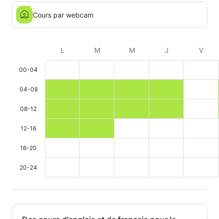
Cours par webcam
L
M
M
J
V
00-04
04-08
08-12
12-16
16-20
20-24