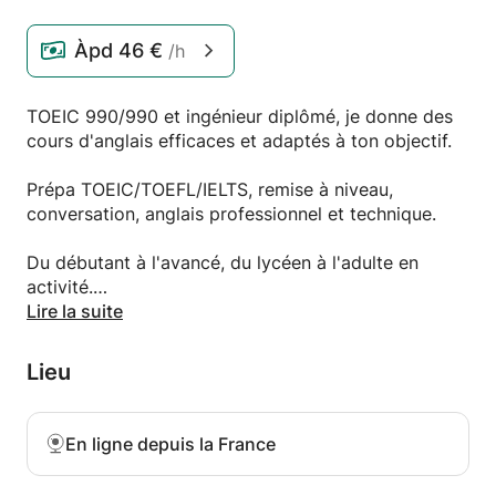
Àpd
46 €
/h
TOEIC 990/990 et ingénieur diplômé, je donne des
cours d'anglais efficaces et adaptés à ton objectif.
Prépa TOEIC/TOEFL/IELTS, remise à niveau,
conversation, anglais professionnel et technique.
Du débutant à l'avancé, du lycéen à l'adulte en
activité.
Lire la suite
Spécialité : préparation TOEIC —
Je connais l'examen de l'intérieur et te transmets la
Lieu
méthodologie qui fait gagner des points.
Cours en visio, créneaux flexibles.
Ecrivez-moi, on cale un premier échange.
En ligne depuis la France