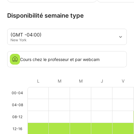
Disponibilité semaine type
(GMT -04:00)
New York
Cours chez le professeur et par webcam
L
M
M
J
V
00-04
04-08
08-12
12-16