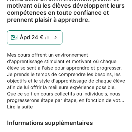
motivant où les élèves développent leurs
compétences en toute confiance et
prennent plaisir à apprendre.
Àpd
24 €
/h
Mes cours offrent un environnement
d'apprentissage stimulant et motivant où chaque
élève se sent à l'aise pour apprendre et progresser.
Je prends le temps de comprendre les besoins, les
objectifs et le style d'apprentissage de chaque élève
afin de lui offrir la meilleure expérience possible.
Que ce soit en cours collectifs ou individuels, nous
progresserons étape par étape, en fonction de votre
niveau et de votre rythme, pour développer votre
Lire la suite
confiance en vous, vos compétences et votre goût
pour l'apprentissage. Mon objectif est de rendre
Informations supplémentaires
chaque leçon efficace, agréable et stimulante.