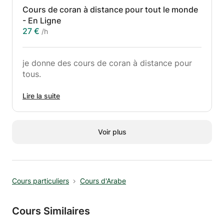
Cours de coran à distance pour tout le monde
J'assure un soutien approfondi et bien
- En Ligne
supporté par des outils d'apprentissage les
27 €
/h
plus efficaces.
Pour plus d'informations, contactez moi.
je donne des cours de coran à distance pour
tous.
Apprendre le Tajwid en ligne et les Règles de
Lire la suite
récitation du Coran.
Approuvez les règles de psalmodie du Coran
Voir plus
en ligne par Skype.
Les cours de Tajwid sont divisés ainsi en 3
niveaux: débutant, intermédiaire et avancé.
Cours particuliers
Cours d'Arabe
Pour plus d'informations, contactez moi.
Cours Similaires