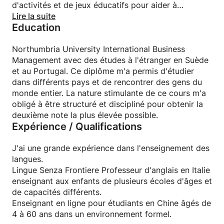
d'activités et de jeux éducatifs pour aider à
comprendre le nouveau vocabulaire.
Lire la suite
Education
Pour les étudiants plus âgés, une approche plus
adulte est adoptée pour s'assurer que les étudiants
sont traités correctement et respectés. Cependant,
Northumbria University International Business
après la première leçon, un équilibre approprié peut
Management avec des études à l'étranger en Suède
être trouvé.
et au Portugal. Ce diplôme m'a permis d'étudier
En dehors de l'enseignement, j'aime voyager et
dans différents pays et de rencontrer des gens du
rencontrer de nouvelles cultures et essayer de
monde entier. La nature stimulante de ce cours m'a
nouveaux plats ! J'aime aller au cinéma et aux
obligé à être structuré et discipliné pour obtenir la
festivals de musique avec mes amis et regarder le
deuxième note la plus élevée possible.
Expérience / Qualifications
football !
J'ai une grande expérience dans l'enseignement des
langues.
Lingue Senza Frontiere Professeur d'anglais en Italie
enseignant aux enfants de plusieurs écoles d'âges et
de capacités différents.
Enseignant en ligne pour étudiants en Chine âgés de
4 à 60 ans dans un environnement formel.