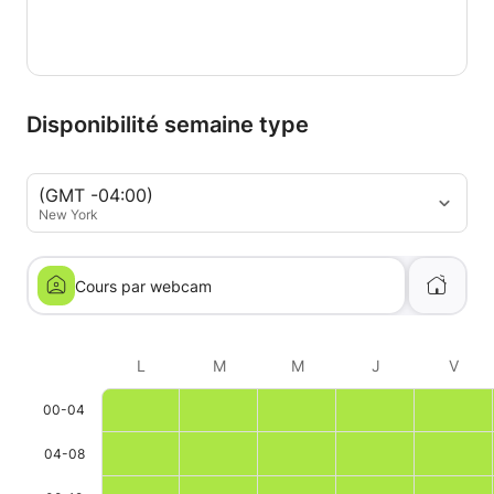
Disponibilité semaine type
(GMT -04:00)
New York
Cours par webcam
L
M
M
J
V
00-04
04-08