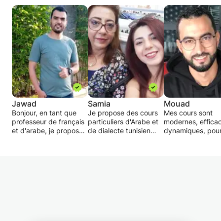
Jawad
Samia
Mouad
Bonjour, en tant que
Je propose des cours
Mes cours sont
professeur de français
particuliers d'Arabe et
modernes, efficac
et d'arabe, je propose
de dialecte tunisien
dynamiques, pour
une formation en
INDIVIDUELS et
les niveaux et les
langue arabe et darija
PERSONNALISÉS selon
les francophones 
marocain en faveur des
le besoin et le niveau .
anglophones, et il
élèves et étudiant
Je suis une
s’adaptent avec l
marocains ou des
enseignante hautement
niveau, le besoin 
étrangers qui habitent
diplômée, très
l’objectif de chaq
à Casablanca ou au
expérimentée dans le
étudiant.
Maroc en général, dans
domaine et très
le but de bien
patiente .
Je présent les co
s'intégrer dans la
Les cours concernent
avec des support