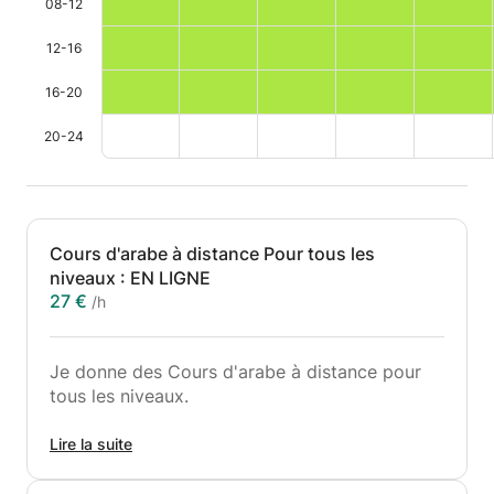
08-12
12-16
16-20
20-24
Cours d'arabe à distance Pour tous les
niveaux : EN LIGNE
27 €
/h
Je donne des Cours d'arabe à distance pour
tous les niveaux.
J'offre des séances en arabe à distance pour
Lire la suite
tous les niveaux.