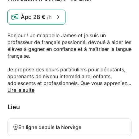
Àpd
28 €
/h
Bonjour ! Je m'appelle James et je suis un
professeur de français passionné, dévoué à aider les
élèves à gagner en confiance et à maîtriser la langue
française.
Je propose des cours particuliers pour débutants,
apprenants de niveau intermédiaire, enfants,
adolescents et professionnels. Que vous appreniez
le français pour vos études, un voyage, le travail ou
Lire la suite
pour votre développement personnel, j'adapte
chaque cours à vos objectifs et à votre style
Lieu
d'apprentissage.
Je crois que l'apprentissage des langues doit être
En ligne depuis la Norvège
pratique, stimulant et agréable. Ma méthode
pédagogique met l'accent sur la communication