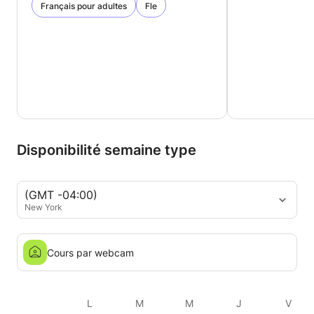
Français pour adultes
Fle
Disponibilité semaine type
(GMT -04:00)
New York
Cours par webcam
L
M
M
J
V