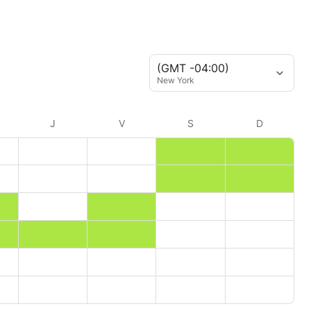
(GMT -04:00)
New York
J
V
S
D