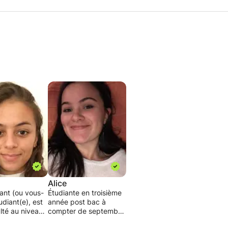
Alice
ant (ou vous-
Étudiante en troisième
diant(e), est
année post bac à
ulté au niveau
compter de septembre
et vous n’avez
2020, je propose mon