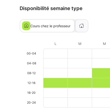
Disponibilité semaine type
Cours chez le professeur
L
M
M
00-04
04-08
08-12
12-16
16-20
20-24