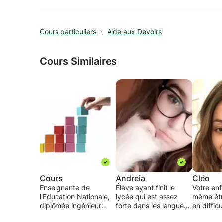
Cours particuliers
Aide aux Devoirs
Cours Similaires
Cours
Andreia
Cléo
Enseignante de
Élève ayant finit le
Votre enf
l'Education Nationale,
lycée qui est assez
même étu
diplômée ingénieur
forte dans les langues,
en diffic
grande école, je
je parle alors 4 langues
scolaire 