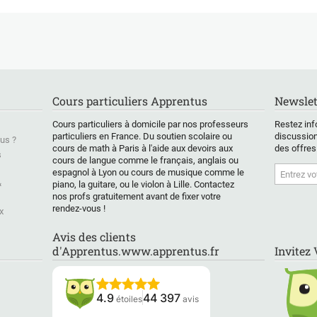
mps, ou plus
aide si tu rencontres
ités de l’aider
des difficultés avec les
devoirs à la maison, ou
occupe.
si tu as envie
re (
d'anticiper sur tes
ssage de la
connaissances en
criture,
prévision d'un diplôme
 au lycée
ou examen à venir.
Cours particuliers Apprentus
Newslet
, maths,
J'ai obtenu un bac
, chimie, SVT,
scientifique mention
Cours particuliers à domicile par nos professeurs
Restez inf
géo) je vous
bien et ai récemment
particuliers en France. Du soutien scolaire ou
discussion
us ?
mon aide!
validé un DUT Génie
cours de math à Paris à l'aide aux devoirs aux
des offres
r de vous
biologique en Agro-
s
cours de langue comme le français, anglais ou
er
Alimentaire. Bien
espagnol à Lyon ou cours de musique comme le
qu'ayant suivi un
&
piano, la guitare, ou le violon à Lille. Contactez
parcours
nos profs gratuitement avant de fixer votre
majoritairement
rendez-vous !
x
scientifique, je me
débrouille en français
Avis des clients
(que ce soit rédaction,
d'Apprentus.www.apprentus.fr
Invitez
orthographe,
grammaire,
conjugaison,.. il faut
dire que 8 ans de latin
4.9
44 397
étoiles
avis
c'est pas toujours