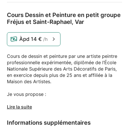
Cours Dessin et Peinture en petit groupe
Fréjus et Saint-Raphael,
Var
Àpd
14 €
/h
Cours de dessin et peinture par une artiste peintre
professionnelle expérimentée, diplômée de l’École
Nationale Supérieure des Arts Décoratifs de Paris,
en exercice depuis plus de 25 ans et affiliée à la
Maison des Artistes.
Je vous propose :
A. Cours COLLECTIFS à mon atelier d’artiste
Lire la suite
1. Cours en petit groupe de 6-8 personnes à mon
Informations supplémentaires
atelier d’artiste, tout âge, tout niveau (approche et