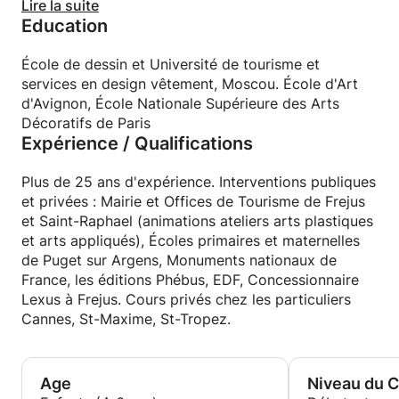
comme le quadrillage qui ne permet pas d’apprendre
Lire la suite
mélanges de couleurs, technique d’approche.
Education
à dessiner. Vous pouvez aussi apprendre à peindre
• Les techniques de l’huile, acrylique, aquarelle.
chez moi à l’acrylique, l’huile, gouache et aquarelle
• Les bases de la composition et de la mise en
ou essayer et approfondir les techniques sèches en
École de dessin et Université de tourisme et
page.
dessin : pastels secs et gras, encre, fusain, graphite,
services en design vêtement, Moscou. École d'Art
crayons, feutres. Plutôt que d’en parler, pourquoi ne
d'Avignon, École Nationale Supérieure des Arts
Débutantes acceptées.
pas essayer directement ? Réservez un cours en
Décoratifs de Paris
Expérience / Qualifications
groupe ou individuel et découvrez par vous-même
Durée des cours :
le plaisir de dessiner et de peindre. ndre ! Je vous
attends pour partager ma passion et mon savoir-
Plus de 25 ans d'expérience. Interventions publiques
Collectifs :
faire !
et privées : Mairie et Offices de Tourisme de Frejus
et Saint-Raphael (animations ateliers arts plastiques
• En ligne : 1h45 + correction par e-mail de vos
et arts appliqués), Écoles primaires et maternelles
réalisations (2h sont facturées)
de Puget sur Argens, Monuments nationaux de
• À l’atelier : 2h
France, les éditions Phébus, EDF, Concessionnaire
Lexus à Frejus. Cours privés chez les particuliers
Individuels :
Cannes, St-Maxime, St-Tropez.
• En ligne : 2h, correction comprise
• À mon atelier : minimum 1h30
Age
Niveau du 
• Chez vous : minimum 2h