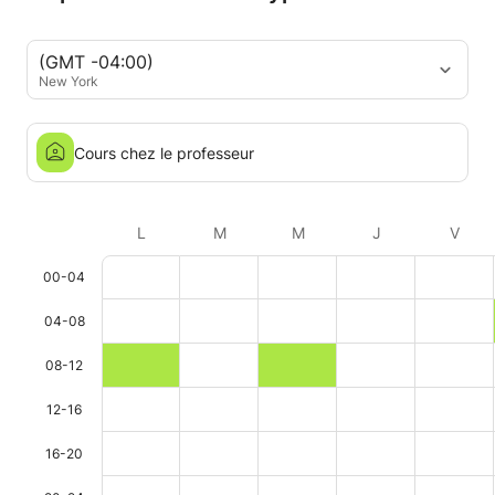
semaines ! Merci mille fois !
(GMT -04:00)
New York
Cours chez le professeur
L
M
M
J
V
00-04
04-08
08-12
12-16
16-20