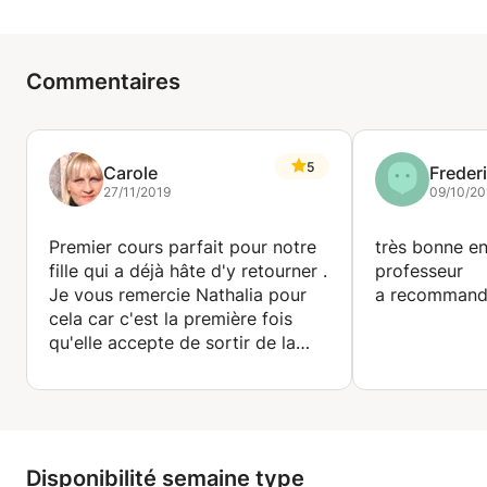
Commentaires
5
Carole
Freder
27/11/2019
09/10/20
Premier cours parfait pour notre
très bonne en
fille qui a déjà hâte d'y retourner .
professeur
Je vous remercie Nathalia pour
a recommande
cela car c'est la première fois
qu'elle accepte de sortir de la
maison pour faire une activité
artistique et c'est très important
qu'elle apprécie ce cours dans
une relation humaine, calme et
douce et qu'elle veuille bien
Disponibilité semaine type
continuer les cours sur les autres