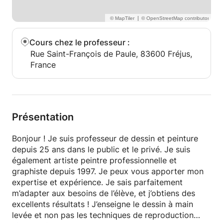
4. Préparation intensive aux concours d’entrée des
Écoles d’Art.
|
C. Cours INDIVIDUELS chez moi, à mon atelier
Cours chez le professeur
:
d’artiste ou via webcam en ligne
Rue Saint-François de Paule, 83600 Fréjus,
France
1. Cours de dessin et peinture, technique de votre
choix.
2. Atelier de création : collage, origami, arts
appliqués.
3. Audit et conseil : évaluation de votre niveau,
Présentation
composition du dossier, préparation concours
DNMADE (diplôme national des métiers d’art et du
Bonjour ! Je suis professeur de dessin et peinture
design) et Écoles d’Art.
depuis 25 ans dans le public et le privé. Je suis
également artiste peintre professionnelle et
Je vous enseigne :
graphiste depuis 1997. Je peux vous apporter mon
expertise et expérience. Je sais parfaitement
• Les bases du dessin classique : construction,
m’adapter aux besoins de l’élève, et j’obtiens des
composition, volume, tons, contrastes.
excellents résultats ! J’enseigne le dessin à main
• Les techniques de graphite, fusain, pastels.
levée et non pas les techniques de reproduction
• Les bases de la peinture figurative et réaliste :