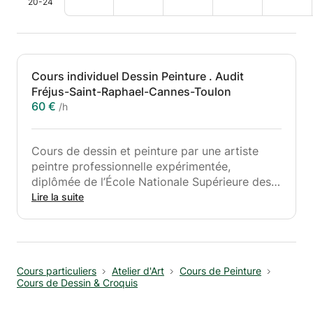
20-24
Cours individuel Dessin Peinture . Audit
Fréjus-Saint-Raphael-Cannes-Toulon
60 €
/h
Cours de dessin et peinture par une artiste
peintre professionnelle expérimentée,
diplômée de l’École Nationale Supérieure des
Arts Décoratifs de Paris, en exercice depuis
Lire la suite
plus de 25 ans et affiliée à la Maison des
Artistes.
Je vous propose :
Cours particuliers
Atelier d'Art
Cours de Peinture
Cours de Dessin & Croquis
A. Cours COLLECTIFS à mon atelier d’artiste