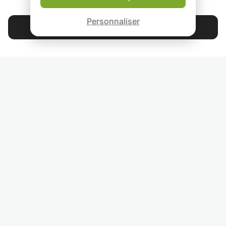
QUI SOMMES-NOUS ?
Garantie Le-Bon-Prof
Personnaliser
Contacter Sabrina
4.9
44 397
étoiles
avis
Lisez nos avis
RETROUVEZ-NOUS
INVITEZ VOS AMIS
COURS PARTICULIERS DANS VOTRE PAYS :
TROUVER UN PROF PARTICULIER DANS VOTRE VILLE :