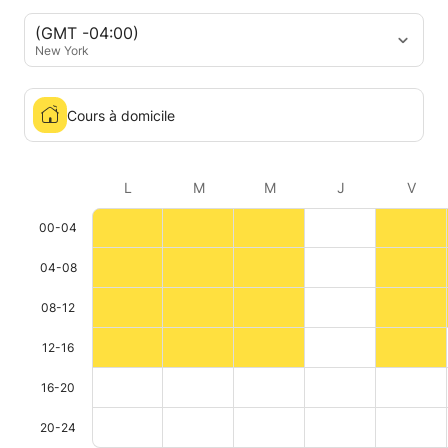
(GMT -04:00)
New York
Cours à domicile
L
M
M
J
V
00-04
04-08
08-12
12-16
16-20
20-24