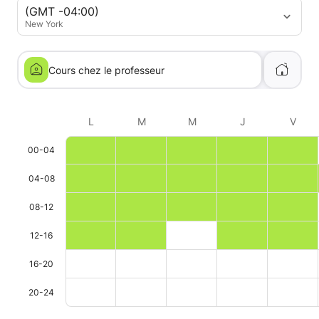
(GMT -04:00)
New York
Cours chez le professeur
L
M
M
J
V
00-04
04-08
08-12
12-16
16-20
20-24