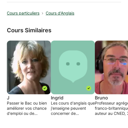
Cours particuliers
Cours d'Anglais
Cours Similaires
J
Ingrid
Bruno
Passer le Bac ou bien
Les cours d'anglais que
Professeur agrég
améliorer vos chance
j'enseigne peuvent
franco-britanniqu
d'emploi ou de
concerner de
auteur au CNED, 
promotion, je vous
nombreux domaines :
années d'expérie
accompagne dans vos
grammaire,
du collège aux cl