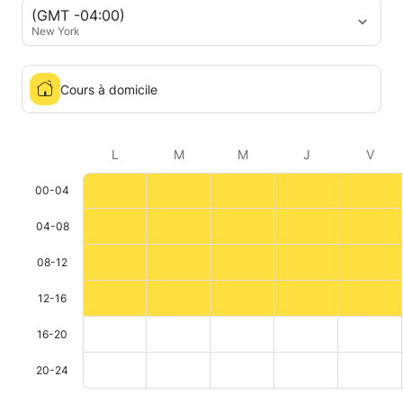
(GMT -04:00)
New York
Cours à domicile
L
M
M
J
V
00-04
04-08
08-12
12-16
16-20
20-24