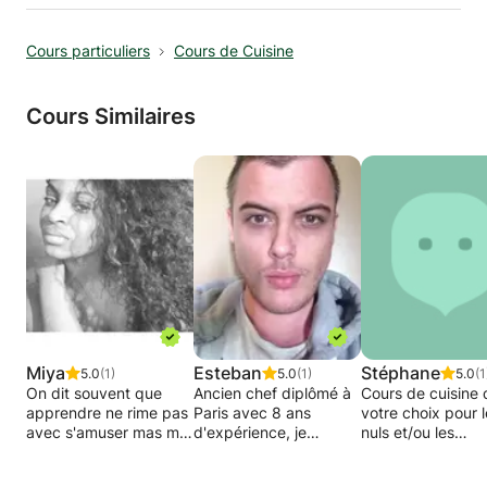
Cours particuliers
Cours de Cuisine
Cours Similaires
Miya
Esteban
Stéphane
5.0
(1)
5.0
(1)
5.0
(1
On dit souvent que
Ancien chef diplômé à
Cours de cuisine 
apprendre ne rime pas
Paris avec 8 ans
votre choix pour 
avec s'amuser mas moi
d'expérience, je
nuls et/ou les
je vais vous prouver
souhaite partager mes
professionnels
que si! Durant mes
connaissances de la