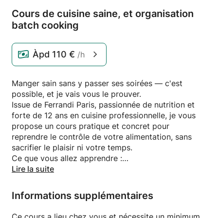
Cours de cuisine saine,
et organisation
batch cooking
Àpd
110 €
/h
Manger sain sans y passer ses soirées — c'est
possible, et je vais vous le prouver.
Issue de Ferrandi Paris, passionnée de nutrition et
forte de 12 ans en cuisine professionnelle, je vous
propose un cours pratique et concret pour
reprendre le contrôle de votre alimentation, sans
sacrifier le plaisir ni votre temps.
Ce que vous allez apprendre :
Lire la suite
Construire une assiette équilibrée : les bons ratios
entre protéines, glucides, lipides et végétaux —
Informations supplémentaires
adaptés à votre mode de vie
Décoder les familles d'aliments : ce qu'elles
Ce cours a lieu chez vous et nécessite un minimum