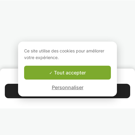
cours j'essaierai de
cuisine Française à
Professionnel da
vous faire comprendre
toutes les personnes
divers types de c
les choses de maniere
intéressées pour
de puis plus de 3
réelle estvamusante en
apprendre. Le cours
avec longue
illustrant un maximum
sera aussi bien sur un
expérience
le probleme.
grande classique ou
pédagogique
bien sur l'élaboration
d'un menu autour d'un
Coach d'équipe 
thème précis (diet,
concours culinair
soirée entre amis,
Ce site utilise des cookies pour améliorer
menu rapide, dîner
Pour les professi
votre expérience.
romantique).
: former vos
collaborateur à d
nouvelles techni
Tout accepter
QUI SOMMES-NOUS ?
de préparation, a
Garantie Le-Bon-Prof
gestion de conflit
Personnaliser
développement
Contacter Armelle
d'esprit d'équipe
4.9
44 392
étoiles
avis
Lisez nos avis