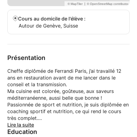
|
Cours au domicile de l'élève
:
Autour de Genève, Suisse
Présentation
Cheffe diplômée de Ferrandi Paris, j’ai travaillé 12
ans en restauration avant de me lancer dans le
conseil et la transmission.
Ma cuisine est colorée, goûteuse, aux saveurs
méditerranéenne, aussi belle que bonne !
Passionnée de sport et nutrition, je suis diplômée en
coaching sportif et nutrition, ce qui rend le cours
très complet.
J’aime mêler astuce du quotidien, technique de chef
Lire la suite
Education
et tips healthy ;)