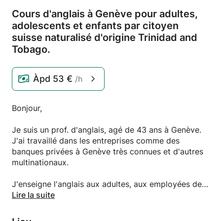
Cours d'anglais à Genève pour adultes,
adolescents et enfants par citoyen
suisse naturalisé d'origine Trinidad and
Tobago.
Àpd
53 €
/h
Bonjour,
Je suis un prof. d'anglais, agé de 43 ans à Genève.
J'ai travaillé dans les entreprises comme des
banques privées à Genève très connues et d'autres
multinationaux.
J'enseigne l'anglais aux adultes, aux employées des
entreprises, adolescents et enfants.
Lire la suite
Prèparation des examens Cambridge etc.
explication de règles de grammaire etc.