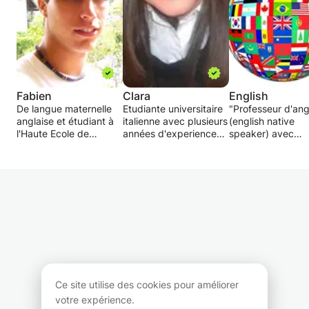
Fabien
Clara
English
De langue maternelle
Etudiante universitaire
"Professeur d'ang
anglaise et étudiant à
italienne avec plusieurs
(english native
l'Haute Ecole de
années d'experience
speaker) avec
Gestion de Genève,
en cours particuliers à
plusieurs années
avec une maturité du
tout niveau, je
d'expérience vou
centre de formation
structure les cours
propose des cour
professionnel de Sion.
selon vos nécessités.
privés "
Ce cours est destiné
Qu'il s'agisse de
aux débutants,
soutien aux études
- Beginner to
intermédiaire (voire
scolaires de langue
advanced
niveau avancé).
étrangère, de
- Conversation
apprentissage de la
- Business englis
Si vous avez des
langue et grammaire
- Preparation pou
questions, n'hésitez
italienne ou anglaise ou
entretiens d'emb
pas à me contacter.
bien de pratiquer les
- Preparation pou
Ce site utilise des cookies pour améliorer
abilités de
examens (TOEFL,
votre expérience.
conversation, mon but
ELPT, ITEP,