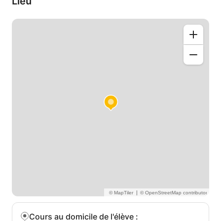
Lieu
J'ai un Bachelors en Lettres, je suis de la langue
anglaise maternelle et je me dèplace chez vous ou
chez votre bureau etc.
Merci beaucoup,
Bonne journée.
|
Cours au domicile de l'élève
: