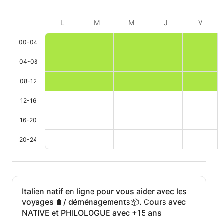
L
M
M
J
V
00-04
04-08
08-12
12-16
16-20
20-24
Italien natif en ligne pour vous aider avec les
voyages 🧳/ déménagements📦. Cours avec
NATIVE et PHILOLOGUE avec +15 ans