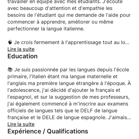
travailler en équipe avec mes étudiants. J'écoute
avec beaucoup d'attention et d'empathie les
besoins de l'étudiant qui me demande de l'aide pour
commencer à apprendre, améliorer ou même
perfectionner la langue italienne.
🧠 Je crois fermement à l'apprentissage tout au long
de la vie et je travaille avec des adolescents, des
Lire la suite
Education
adultes et des personnes âgées, car je ne pense pas
que l'âge soit une barrière.
📚 Je suis passionnée par les langues depuis l'école
💡La curiosité est un trait de caractère que
primaire, l'italien étant ma langue maternelle et
j'apprécie beaucoup, car je crois qu'elle est un peu
l'anglais ma première langue étrangère à l'époque. À
comme un trampoline qui nous permet de voler plus
l'adolescence, j'ai décidé d'ajouter le français et
haut dans la culture et l'apprentissage.
l'espagnol, et sur la suggestion de mes professeurs,
j'ai également commencé à m'inscrire aux examens
😊J'aime créer une bonne atmosphère dans la salle
officiels de langues tels que le DELF de langue
de classe, où l'on parle sincèrement de ses
française et le DELE de langue espagnole. J'aimais
difficultés d'apprentissage et où l'on se fait
aussi la littérature et ma passion pour les langues et
Lire la suite
Expérience / Qualifications
mutuellement confiance, ce qui nous permet
la littérature m'a amenée à m'inscrire à la faculté de
d'entreprendre ensemble un voyage amusant,
langues et de littérature de Bologne, la plus