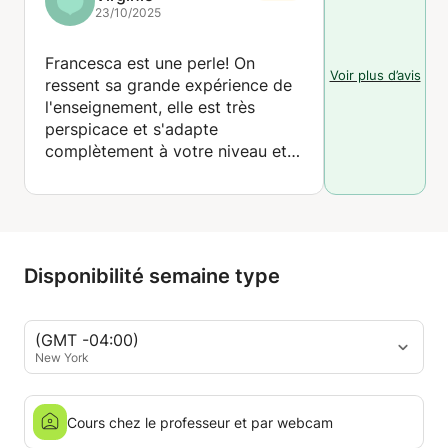
23/10/2025
Francesca est une perle! On
Voir plus d’avis
ressent sa grande expérience de
l'enseignement, elle est très
perspicace et s'adapte
complètement à votre niveau et à
vos objectifs en vous proposant
des exercices qui vous
permettent d'atteindre vos
objectifs.
Elle est dynamique et
Disponibilité semaine type
extrêmement sympathique!
Je suis très heureuse d'avoir
l'opportunité de travailler avec
(GMT -04:00)
elle, c'est un véritable plaisir! Je
New York
la recommande chaudement!
Cours chez le professeur et par webcam