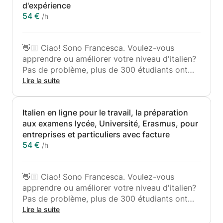
d'expérience
54 €
/h
👋🏼 Ciao! Sono Francesca. Voulez-vous
apprendre ou améliorer votre niveau d'italien?
Pas de problème, plus de 300 étudiants ont
étudié avec moi et ont appris en s'amusant.
Lire la suite
J'ai commencé a donner des cours à 19 ans
grâce au directeur de mon lycée et j'ai plus de
Italien en ligne pour le travail, la préparation
15 ans d'expérience, en Italie et à l'étranger,
aux examens lycée, Université, Erasmus, pour
dans le monde entier grâce à internet.
entreprises et particuliers avec facture
Je propose des cours en ligne d'italien pour
54 €
/h
tous les niveaux, des débutants absolus aux
plus avancés, c'est-à-dire le C2. J'ai toujours
des ouvrages de référence de qualité à
👋🏼 Ciao! Sono Francesca. Voulez-vous
recommander aux élèves.
apprendre ou améliorer votre niveau d'italien?
Mes cours sont hautement personnalisés et
Pas de problème, plus de 300 étudiants ont
adaptés aux besoins spécifiques de chaque
étudié avec moi et ont appris en s'amusant.
Lire la suite
étudiant. Je garantis la qualité car je mets
J'ai commencé a donner des cours à 19 ans