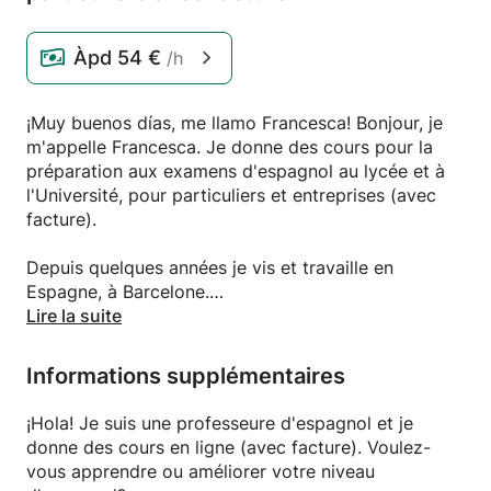
Àpd
54 €
/h
¡Muy buenos días, me llamo Francesca! Bonjour, je
m'appelle Francesca. Je donne des cours pour la
préparation aux examens d'espagnol au lycée et à
l'Université, pour particuliers et entreprises (avec
facture).
Depuis quelques années je vis et travaille en
Espagne, à Barcelone.
Je suis italienne. J'ai étudié l'espagnol du niveau A1
Lire la suite
au niveau C2, certifié par l'organisme le plus
prestigieux dans l'étude et l'enseignement de la
Informations supplémentaires
langue espagnole, l'Instituto Cervantes.
¡Hola! Je suis une professeure d'espagnol et je
J'ai obtenu les diplômes universitaires suivants:
donne des cours en ligne (avec facture). Voulez-
- Master en Langues et Littératures Étrangères avec
vous apprendre ou améliorer votre niveau
mention (note finale 110 cum laude), Université de