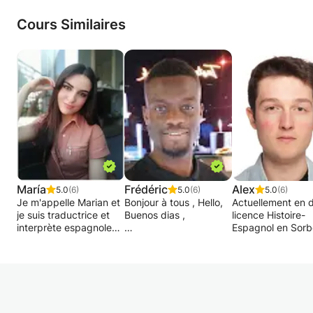
Cours Similaires
María
Frédéric
Alex
5.0
(6)
5.0
(6)
5.0
(6)
Je m'appelle Marian et
Bonjour à tous , Hello,
Actuellement en 
je suis traductrice et
Buenos dias ,
licence Histoire-
interprète espagnole
Espagnol en Sorb
native (AN-FR-IT).
Vous l'aurez compris
je propose des c
J'habite cette année à
dans ce cours , on va
de soutien ou
Paris (mais j'appartiens
apprendre la où les
d'approfondisse
au sud de l'Espagne) et
langues de votre avec
en Espagnol. Ces
donc j'aimerais pouvoir
beaucoup
peuvent aussi bi
donner des cours
d'enthousiasme. Je
concerner l'aspec