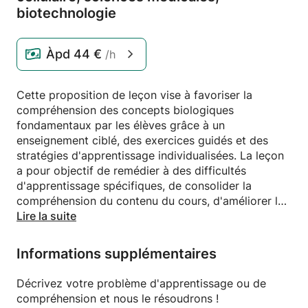
biotechnologie
Àpd
44 €
/h
Cette proposition de leçon vise à favoriser la
compréhension des concepts biologiques
fondamentaux par les élèves grâce à un
enseignement ciblé, des exercices guidés et des
stratégies d'apprentissage individualisées. La leçon
a pour objectif de remédier à des difficultés
d'apprentissage spécifiques, de consolider la
compréhension du contenu du cours, d'améliorer les
compétences de préparation aux évaluations et de
Lire la suite
renforcer la confiance des élèves dans l'application
de leurs connaissances biologiques aux évaluations
Informations supplémentaires
et aux activités en classe.
Décrivez votre problème d'apprentissage ou de
compréhension et nous le résoudrons !