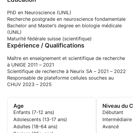
pédagogique adaptée à leurs besoins et à leurs
objectifs d’apprentissage.
PhD en Neuroscience (UNIL)
Recherche postgrade en neuroscience fondamentale
Rigoureux, patient et à l’écoute, je propose un
Bachelor and Master’s degree en biologie médicale
soutien personnalisé en biologie, sciences naturelles,
(UNIL)
mathématiques et physique appliquées aux sciences
Maturité fédérale suisse (scientifique)
Expérience / Qualifications
de la vie, ainsi qu’en méthodologie de travail et
préparation aux examens. Mon objectif est de
renforcer la compréhension des concepts,
Maître en enseignement et scientifique de recherche
développer la confiance en soi et favoriser
à UNIGE 2011 – 2021
l’autonomie académique de chaque apprenant.
Scientifique de recherche à Neurix SA – 2021 – 2022
Responsable de plateforme cellules souches au
CHUV 2023 – 2025
Age
Niveau du 
Enfants (7-12 ans)
Débutant
Adolescents (13-17 ans)
Intermédiaire
Adultes (18-64 ans)
Avancé