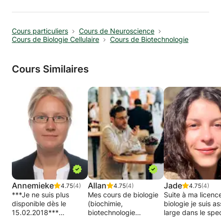
Cours particuliers
Cours de Neuroscience
Cours de Biologie Cellulaire
Cours de Biotechnologie
Cours Similaires
Annemieke
Allan
Jade
4.75
(4)
4.75
(4)
4.75
(4)
***Je ne suis plus
Mes cours de biologie
Suite à ma licenc
disponible dès le
(biochimie,
biologie je suis a
15.02.2018***
biotechnologie
large dans le spe