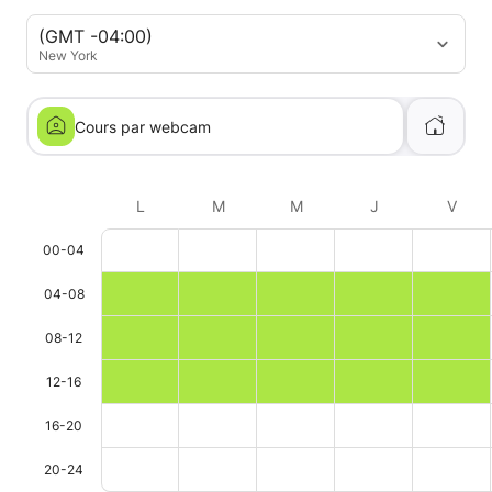
(GMT -04:00)
New York
Cours par webcam
L
M
M
J
V
00-04
04-08
08-12
12-16
16-20
20-24