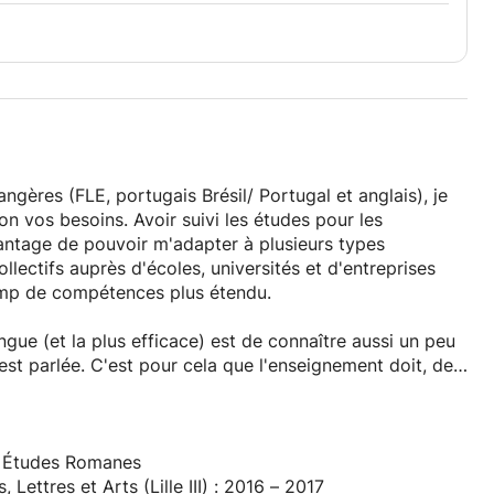
ngères (FLE, portugais Brésil/ Portugal et anglais), je
on vos besoins. Avoir suivi les études pour les
vantage de pouvoir m'adapter à plusieurs types
llectifs auprès d'écoles, universités et d'entreprises
amp de compétences plus étendu.
gue (et la plus efficace) est de connaître aussi un peu
e est parlée. C'est pour cela que l'enseignement doit, de
relles du pays.
tion et la compréhension écrite.
 - Études Romanes
Lettres et Arts (Lille III) : 2016 – 2017