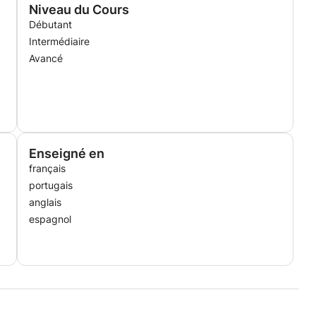
Niveau du Cours
Débutant
Intermédiaire
Avancé
Enseigné en
français
portugais
anglais
ttres et Arts (Lille III)
espagnol