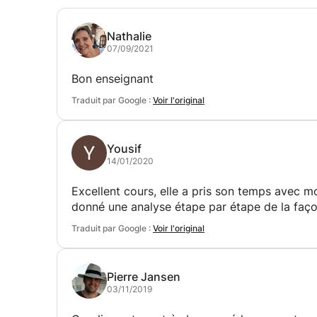
MOT
janv. 2004 – août 2005 (Belém, Brésil)
Nathalie
07/09/2021
Hôtesse d'accueil trilingue
Aéroport international de Belém (Brésil)
Bon enseignant
Hôtesse d'accueil trilingue
Traduit par Google :
Voir l'original
juin 2001 - juin 2002
Yousif
14/01/2020
Excellent cours, elle a pris son temps avec mo
donné une analyse étape par étape de la faço
Traduit par Google :
Voir l'original
Pierre Jansen
03/11/2019