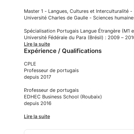
Je vous fournirai les matériaux nécessaires pour
Vous apprendrez la langue très rapidement, je vo
Master 1 - Langues, Cultures et Interculturalité
Université Charles de Gaulle - Sciences humaines, 
Spécialisation Portugais Langue Étrangère (M1 
Université Fédérale du Para (Brésil) : 2009 – 201
Lire la suite
Expérience / Qualifications
Licence d'Anglais et Portugais (Bac + 4 en Fran
UNAMA (Brésil) : 2001 – 2005
CPLE
Formation de Guide Touristique (BTS en France)
Professeur de portugais
depuis 2017
Professeur de portugais
EDHEC Business School (Roubaix)
depuis 2016
Professeur de Portugais
Lire la suite
Mines de Douai (Douai)
depuis 2004