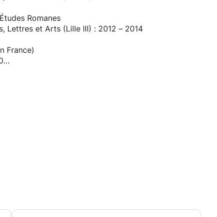
 l'apprentissage de la langue.
us le garantis !
 - Études Romanes
Lettres et Arts (Lille III) : 2012 – 2014
en France)
0
ce)
 : 1999 – 2001