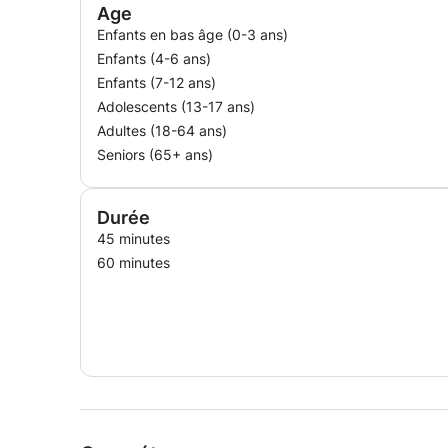
Age
Professeur de portugais
Enfants en bas âge (0-3 ans)
Icam - Institut Catholique d'Arts et Métiers
Enfants (4-6 ans)
2015 - 2017
Enfants (7-12 ans)
Adolescents (13-17 ans)
Professeur de langues
Adultes (18-64 ans)
entrepreneur automobile
Seniors (65+ ans)
depuis 2014
Formatrice de langues en ligne (Skype)
Durée
depuis 2012
45 minutes
60 minutes
Enseignant contractuel
Université Charles de Gaulle-Sciences humaines, Le
2016 – 2017 (Villeneuve d'Ascq)
Chargée de cours de portugais et Civilisation
Université Lille 3
sept. 2015 – déc. 2015
Professeur de portugais pour les entreprises