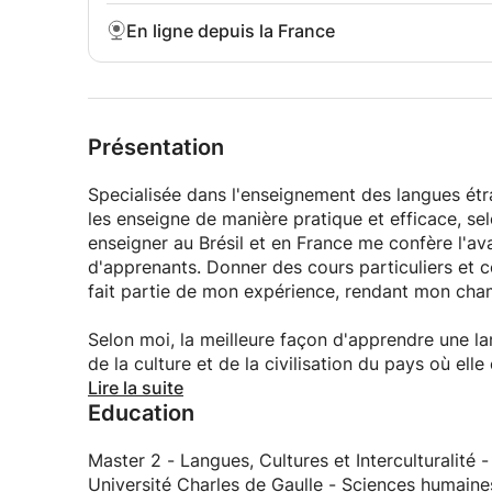
En ligne depuis la France
Présentation
Specialisée dans l'enseignement des langues étra
les enseigne de manière pratique et efficace, sel
enseigner au Brésil et en France me confère l'a
d'apprenants. Donner des cours particuliers et co
fait partie de mon expérience, rendant mon ch
Selon moi, la meilleure façon d'apprendre une lan
de la culture et de la civilisation du pays où ell
préférence, être accompagné de références cultu
Lire la suite
Education
On travaillera toutes les habilités:
la production et compréhension l'oral, la produc
Master 2 - Langues, Cultures et Interculturalité
Université Charles de Gaulle - Sciences humaines, 