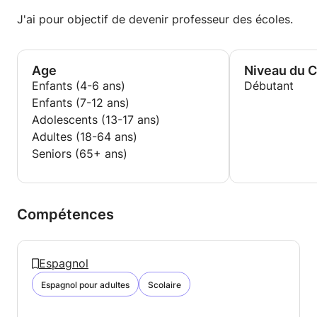
à la langue Espagnole. Ayant pour projet de devenir
professeur des écoles, j'estime que donner des
J'ai pour objectif de devenir professeur des écoles.
cours particuliers est l'occasion pour moi de
m'exercer et d'approfondir mes connaissances dans
le domaine de l'enseignement.
Age
Niveau du 
Enfants (4-6 ans)
Débutant
Enfants (7-12 ans)
Adolescents (13-17 ans)
Adultes (18-64 ans)
Seniors (65+ ans)
Compétences
Espagnol
Espagnol pour adultes
Scolaire