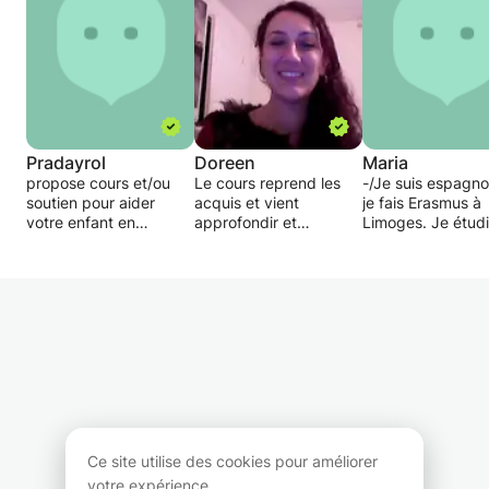
Pradayrol
Doreen
Maria
propose cours et/ou
Le cours reprend les
-/Je suis espagno
soutien pour aider
acquis et vient
je fais Erasmus à
votre enfant en
approfondir et
Limoges. Je étud
difficulté à progresser
compléter les
langues: français 
et à mieux comprendre
connaissances de
allemand et j'ai d
ce qui est attendu de
l'élève en travail sur
donné beaucoup 
lui
l'écrit (production),
cours, je vous off
l'oral (compréhension
cours d'Espagnol
et dialogue)
tous les niveaux.
principalement.
Diplômée d'une licence
Je sais m'adapte
d'Espagnol, je donne
besoins spécifiqu
des cours depuis des
chaque élève
années à domicile à
(vocabulaire,
tous les niveaux et mes
grammaire,
Ce site utilise des cookies pour améliorer
élèves ont connus de
conversation, lect
votre expérience.