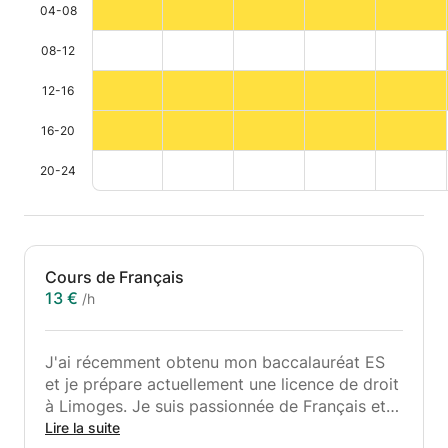
04-08
08-12
12-16
16-20
20-24
Cours de Français
13 €
/h
J'ai récemment obtenu mon baccalauréat ES
et je prépare actuellement une licence de droit
à Limoges. Je suis passionnée de Français et
d'orthographe. A travers ce cours, vous
Lire la suite