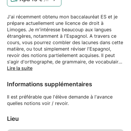
J'ai récemment obtenu mon baccalauréat ES et je
prépare actuellement une licence de droit à
Limoges. Je m'intéresse beaucoup aux langues
étrangères, notamment à l'Espagnol. A travers ce
cours, vous pourrez combler des lacunes dans cette
matière, ou tout simplement réviser l'Espagnol,
revoir des notions partiellement acquises. Il peut
s'agir d'orthographe, de grammaire, de vocabulaire,
ou bien de conjugaison. L'élève pourra choisir la
Lire la suite
notion qu'il souhaite traiter et un suivi permettra de
déterminer sur quels points insister.
Informations supplémentaires
Il est préférable que l'élève demande à l'avance
quelles notions voir / revoir.
Lieu