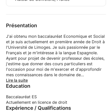
Présentation
J'ai obtenu mon baccalauréat Economique et Social
et je suis actuellement en première année de Droit à
l'Université de Limoges. Je suis passionnée par le
Français et je m'intéresse à la langue Espagnole.
Ayant pour projet de devenir professeur des écoles,
j'estime que donner des cours particuliers est
l'occasion pour moi de m'exercer et d'approfondir
mes connaissances dans le domaine de
l'enseignement.
Lire la suite
Education
J'ai récemment obtenu mon baccalauréat
Economique et Social et je suis actuellement en
Baccalauréat ES
première année de Droit à l'Université de Limoges.
Actuellement en licence de droit
Expérience / Qualifications
Je suis passionnée par le Français et je m'intéresse