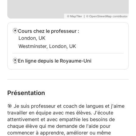
Master en gestion des ressources humaines de
l'UOC - Université ouverte de Catalogne.
|
J'ai obtenu les certificats officiels de langues
suivants :
Cours chez le professeur
:
- DELE niveau C2 délivré par l'Instituto Cervantes
London, UK
(langue espagnole)
Westminster, London, UK
- DELF niveau A1-A6 (B2) délivré par l'Alliance
Française (langue française)
En ligne depuis le Royaume-Uni
J'ai enseigné dans de grandes entreprises
internationales comme Michael Page et FedEx, ainsi
que dans des écoles internationales en Italie et à
l'étranger. J'ai commencé à donner des cours via
Présentation
Skype en 2018.
🎯 Je suis professeur et coach de langues et j'aime
❔ N'hésitez pas à m'écrire si vous avez des
travailler en équipe avec mes élèves. J'écoute
questions concernant mes cours.
attentivement et avec empathie les besoins de
¡Muchas gracias y hasta luego!
chaque élève qui me demande de l'aide pour
commencer à apprendre, améliorer ou même