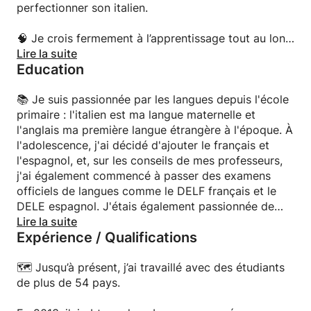
perfectionner son italien.
🧠 Je crois fermement à l’apprentissage tout au long
de la vie et je travaille avec des adolescents, des
Lire la suite
Education
adultes et des personnes âgées, car je ne pense pas
que l’âge soit un obstacle.
📚 Je suis passionnée par les langues depuis l'école
💡 La curiosité est un trait que j'apprécie
primaire : l'italien est ma langue maternelle et
profondément, car je crois que c'est comme un
l'anglais ma première langue étrangère à l'époque. À
trampoline qui nous aide à nous élever plus haut
l'adolescence, j'ai décidé d'ajouter le français et
dans la culture et l'apprentissage.
l'espagnol, et, sur les conseils de mes professeurs,
j'ai également commencé à passer des examens
😊 J'aime créer une atmosphère de classe positive
officiels de langues comme le DELF français et le
où nous pouvons parler ouvertement des difficultés
DELE espagnol. J'étais également passionnée de
d'apprentissage et établir une confiance mutuelle,
littérature, et cette passion m'a conduite à m'inscrire
Lire la suite
Expérience / Qualifications
nous permettant de nous lancer ensemble dans un
à la Faculté de Langues et Littératures de
voyage amusant, enrichissant et stimulant.
l'Université de Bologne, la plus ancienne université
du monde occidental, fondée en 1088.
🗺️ Jusqu’à présent, j’ai travaillé avec des étudiants
➡️ Après de nombreuses années d'expérience dans
J'ai ensuite poursuivi mon parcours académique en
de plus de 54 pays.
différents centres et écoles de langues, j'ai décidé
obtenant un Master en Langues et Littératures