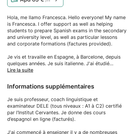
Hola, me llamo Francesca. Hello everyone! My name
is Francesca. I offer support as well as helping
students to prepare Spanish exams in the secondary
and university level, as well as particular lessons
and corporate formations (factures provided).
Je vis et travaille en Espagne, à Barcelone, depuis
quelques années. Je suis italienne. J'ai étudié
l'espagnol du niveau A1 au niveau C2, et j'ai obtenu
Lire la suite
une certification de l'Institut Cervantes, la plus
prestigieuse organisation pour l'étude et
Informations supplémentaires
l'enseignement de la langue espagnole.
Je suis professeur, coach linguistique et
J'enseigne des cours d'espagnol en ligne depuis
examinateur DELE (tous niveaux : A1 à C2) certifié
2018.
par l’Institut Cervantes. Je donne des cours
d’espagnol en ligne (facturés).
Mes cours peuvent se dérouler exclusivement en
espagnol, dès le premier jour, si l'élève le souhaite.
J'ai commencé à enseigner il y a de nombreuses