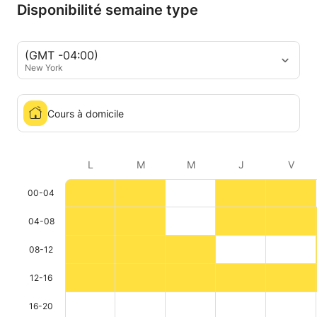
Disponibilité semaine type
(GMT -04:00)
New York
Cours à domicile
L
M
M
J
V
00-04
04-08
08-12
12-16
16-20