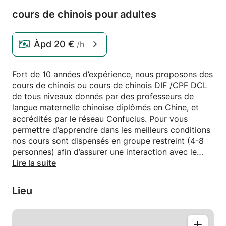
cours de chinois pour adultes
Àpd
20 €
/h
Fort de 10 années d’expérience, nous proposons des
cours de chinois ou cours de chinois DIF /CPF DCL
de tous niveaux donnés par des professeurs de
langue maternelle chinoise diplômés en Chine, et
accrédités par le réseau Confucius. Pour vous
permettre d’apprendre dans les meilleurs conditions
nos cours sont dispensés en groupe restreint (4-8
personnes) afin d’assurer une interaction avec le
professeur la plus riche possible. L’Institut jouit
Lire la suite
d’excellents résultats à l’examen HSK
(reconnaissance internationale du niveau de chinois)
Lieu
: 98% de réussite en 2015, 100% de réussite en 2014,
99% de réussite en 2013, 100% de réussite en 2012,
93% de réussite en 2011.