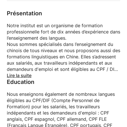
• Cours individuels (combinable avec les cours
collectifs)
Présentation
• Conversations avec nos professeurs
• Horaires de leçons flexibles
Notre institut est un organisme de formation
• Préparation au HSK (1-6)
professionnelle fort de dix années d’expérience dans
l’enseignement des langues.
Nous sommes spécialisés dans l’enseignement du
chinois de tous niveaux et nous proposons aussi des
formations linguistiques en Chine. Elles s’adressent
aux salariés, aux travailleurs indépendants et aux
demandeurs d'emploi et sont éligibles au CPF / DIF
(Compte Personnel de Formation). Nos professeurs
Lire la suite
Education
sont de langue maternelle chinoise, diplômés en
Chine et accrédités par le réseau Confucius. Notre
Institut jouit d'excellents résultats à l'examen HSK
Nous enseignons également de nombreux langues
(reconnaissance internationale du niveau de chinois)
éligibles au CPF/DIF (Compte Personnel de
: 99% de réussite en 2016, 98% de réussite en 2015,
Formation) pour les salariés, les travailleurs
100% de réussite en 2014, 99% de réussite en 2013,
indépendants et les demandeurs d'emploi : CPF
100% de réussite en 2012, 93% de réussite en 2011.
anglais, CPF espagnol, CPF allemand, CPF FLE
(Français Langue Étrangère), CPF portugais, CPF