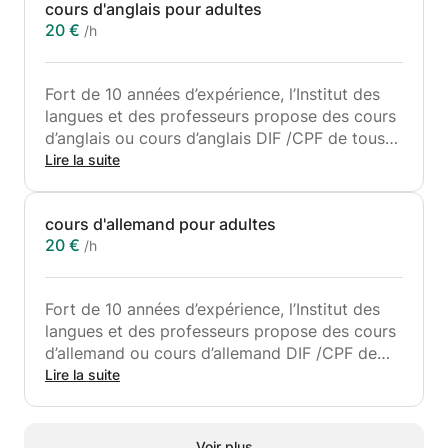
cours d'anglais pour adultes
20 €
/h
Fort de 10 années d’expérience, l’Institut des
langues et des professeurs propose des cours
d’anglais ou cours d’anglais DIF /CPF de tous
niveaux donnés par des professeurs de langue
Lire la suite
maternelle anglaise. Pour vous permettre
d’apprendre dans les meilleurs conditions nos
cours d'allemand pour adultes
cours sont dispensés en groupe restreint (4-8
20 €
/h
personnes) afin d’assurer une interaction avec
le professeur la plus riche possible.
Des entreprises de renom nous ont déjà fait
Fort de 10 années d’expérience, l’Institut des
confiance pour notre efficacité : Sanofi
langues et des professeurs propose des cours
Pasteur, Area, Bio Mérieux, Calor SAS,
d’allemand ou cours d’allemand DIF /CPF de
Prysmian, Groupe Seb, Euronews, Microsoft,
tous niveaux donnés par des professeurs de
Lire la suite
CNRS, Bosch...
langue maternelle allemande. Pour vous
permettre d’apprendre dans les meilleurs
Plusieurs types de cours d’anglais ou de
conditions nos cours sont dispensés en groupe
formation CPF Anglais sont proposées :
Voir plus