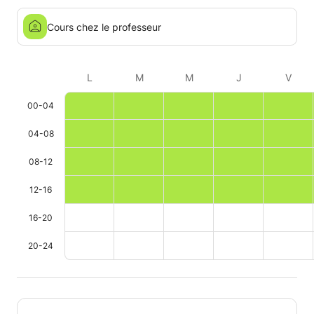
Cours chez le professeur
L
M
M
J
V
00-04
04-08
08-12
12-16
16-20
20-24