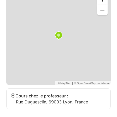
Des entreprises de renom nous ont déjà fait
confiance pour notre efficacité : Sanofi Pasteur,
Area, Bio Mérieux, Calor SAS, Prysmian, Groupe Seb,
Euronews, Microsoft, CNRS, Bosch...
Plusieurs types de cours de chinois ou CPF DCL
chinois sont proposées :
- Cours de chinois individuels ou CPF DCL chinois
- Cours de chinois collectifs ou CPF DCL chinois
- Cours de chinois intensifs ou CPF DCL chinois
- Cours de chinois spécialisés ou CPF DCL chinois
Institut Chine Éducation propose également des
cours à thématique CPF :
- Le chinois des affaires CPF
o entretiens d’embauches
o négociation commerciale
|
o participation aux réunions ...
- Le chinois du tourisme CPF
Cours chez le professeur
:
o savoir répondre au téléphone
Rue Duguesclin, 69003 Lyon, France
o chinois de l’hôtellerie
o Le chinois du domaine de la restauration...
Nos avantages :