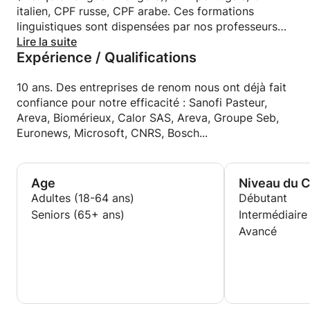
italien, CPF russe, CPF arabe. Ces formations
linguistiques sont dispensées par nos professeurs
natifs et sont effectuées au sein de nos locaux ou
Lire la suite
Expérience / Qualifications
sur votre lieu de travail.
10 ans. Des entreprises de renom nous ont déjà fait
confiance pour notre efficacité : Sanofi Pasteur,
Areva, Biomérieux, Calor SAS, Areva, Groupe Seb,
Euronews, Microsoft, CNRS, Bosch...
Age
Niveau du 
Adultes (18-64 ans)
Débutant
Seniors (65+ ans)
Intermédiaire
Avancé