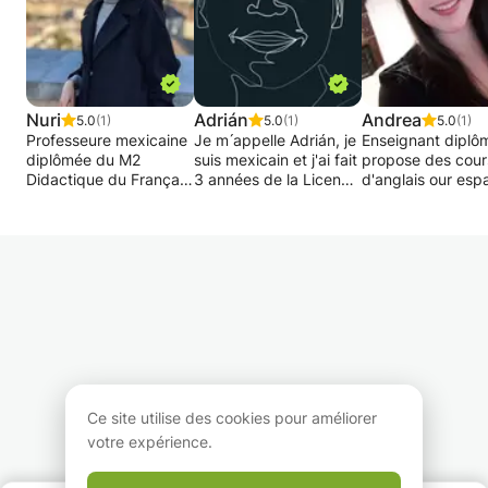
Nuri
Adrián
Andrea
5.0
(1)
5.0
(1)
5.0
(1)
Professeure mexicaine
Je m ́appelle Adrián, je
Enseignant diplô
diplômée du M2
suis mexicain et j'ai fait
propose des cour
Didactique du Français
3 années de la Licence
d'anglais our esp
Langue Étrangère, je
en Didactique du
ou aide au soutie
vous propose des
Français comme
scolaire avec une
cours d'espagnol tous
Langue Étrangère (
pédagogie
niveaux (initiation,
FLE) au Mexique. En
individualisée. J'
intermédiaire et
France, j'ai fait une
me concentrer sur
avancé) et tous âges
année Erasmus à
besoins et intérêt
(enfants, adolescents
l'Université Lyon 2 en
l'étudiant et faire
et adultes).
Master FLE, une
progresser l'élève
licence 3 en Sciences
peux aussi travail
du Langage (SDL)
individuellement 
Patiente, enthousiaste
option FLE, un Master 1
équipes.
et dynamique, ma
et 2 en SDL.
Ce site utilise des cookies pour améliorer
passion est
Actuellement je
votre expérience.
l'enseignement : j'aime
travaille comme
partager mes
professeur d'espagnol