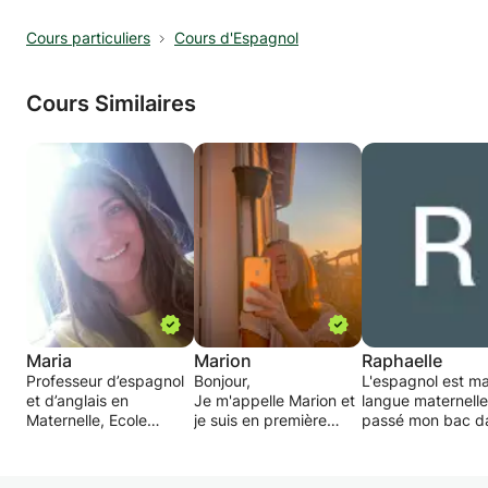
Cours particuliers
Cours d'Espagnol
N'hésitez pas à me contacter si vous avez des
questions.
Cours Similaires
Maria
Marion
Raphaelle
Professeur d’espagnol
Bonjour,
L'espagnol est m
et d’anglais en
Je m'appelle Marion et
langue maternelle,
Maternelle, Ecole
je suis en première
passé mon bac d
primaire et collège
année de BTS
cette langue.
pendant cinque
audiovisuel option
Je peux enseigner
années. Je propose
gestion de production
bases ainsi que