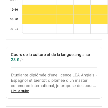
12-16
16-20
20-24
Cours de la culture et de la langue anglaise
23 €
/h
Etudiante diplômée d'une licence LEA Anglais -
Espagnol et bientôt diplômée d'un master
commerce international, je propose des cours
d'anglais pour tous les niveaux, jeunes enfants,
Lire la suite
scolaires ou adultes. Ayant vécu plus de six
mois aux Etats-Unis durant lesquels j'étais à
l'université, je suis presque bilingue.