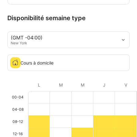
Disponibilité semaine type
(GMT -04:00)
New York
Cours à domicile
L
M
M
J
V
00-04
04-08
08-12
12-16