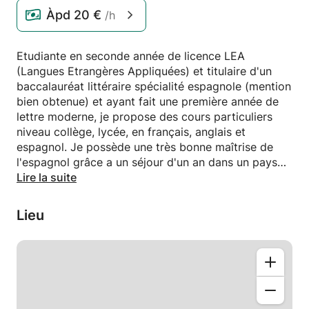
Àpd
20 €
/h
Etudiante en seconde année de licence LEA
(Langues Etrangères Appliquées) et titulaire d'un
baccalauréat littéraire spécialité espagnole (mention
bien obtenue) et ayant fait une première année de
lettre moderne, je propose des cours particuliers
niveau collège, lycée, en français, anglais et
espagnol. Je possède une très bonne maîtrise de
l'espagnol grâce a un séjour d'un an dans un pays
hispanophone et peux également donner des cours
Lire la suite
de conversation. J'ai auparavant donné des cours à
5 personnes différentes (lycéens et collégiens) dans
Lieu
ces différentes matières, souvent en vue de la
préparation du bac ou du brevet.
chèque emploi service accepté